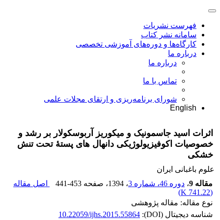
فهرست نشریات
سامانه نشر کتاب
کارگاه‌ها و دوره‌های آموزشی تخصصی
درباره ما
درباره ما
تماس با ما
شورای برنامه‌ریزی و ارتقای مجلات علمی
English
اثرات اسید جاسمونیک و میکوریز آربوسکولار بر رشد و
خصوصیات اکوفیزیولوژیکی دانهال‏ های پستۀ تحت تنش
خشکی
علوم باغبانی ایران
مقاله 9
،
دوره 46، شماره 3
، 1394
، صفحه
441-453
اصل مقاله
)
741.22 K
(
نوع مقاله: مقاله پژوهشی
شناسه دیجیتال (DOI):
10.22059/ijhs.2015.55864