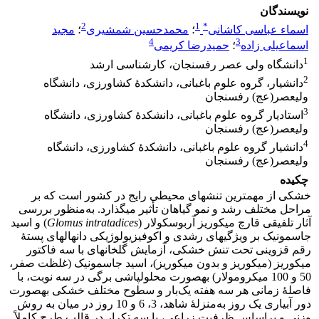
نویسندگان
2
1
*
اسماء عباسی کاشانی
؛
محمدحسین شمشیری
؛
مجید
4
3
اسماعیلی زاده
؛
حمیدرضا کریمی
1
دانشگاه ولی عصر رفسنجان، کارشناسی ارشد
2
دانشیار، گروه علوم باغبانی، دانشکدۀ کشاورزی، دانشگاه
ولی‏عصر(عج) رفسنجان
3
استادیار گروه علوم باغبانی، دانشکدۀ کشاورزی، دانشگاه
ولی‏عصر(عج) رفسنجان
4
دانشیار گروه علوم باغبانی، دانشکدۀ کشاورزی، دانشگاه
ولی‏عصر(عج) رفسنجان
چکیده
خشکی از مهم‏ترین تنش‏های محیطی رایج در کشور است که بر
مراحل مختلف رشد و نمو گیاهان تأثیر می‏گذارد. به‌منظور بررسی
آثار تلفیقی قارچ میکوریز آربوسکولار (
Glomus intratadices
) و اسید
جاسمونیک بر ویژگی‏های رشدی و اکوفیزیولوژیکی دانهال‏های پستۀ
رقم قزوینی تحت تنش خشکی، آزمایش گلخانه‏ای با سه فاکتور
میکوریز (میکوریز و بدون میکوریز)، اسید جاسمونیک (غلظت صفر،
50 و 100 میکرومولار) به‏صورت محلول‏پاشی برگی در سه نوبت، با
فاصلۀ زمانی هر سه هفته یک‌بار و سطوح مختلف خشکی به‏صورت
دور آبیاری یک روز به‌منزلۀ شاهد، 3، 6 و 10 روز در میان به روش
وزنی و بر‌اساس ظرفیت زراعی، با سه تکرار در قالب طرح کاملاً