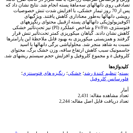
تصادفی روی دانهال‏های سه‌ماهۀ پسته انجام شد. نتایج نشان داد که
پس از 70 روز تیمار خشکی، با افزایش شدت تنش خصوصیات
رویشی دانهال‏ها به‌طور معنا‏داری کاهش یافتند. ویژگی‏های
اکوفیزیولوژیکی دانهال‏های پسته از‌قبیل محتوای رنگیزه‏های
فتوسنتزی، Fv/Fm و شاخص عملکرد (PI) نیز تحت‌تأثیر خشکی
کاهش نشان دادند. گیاهان میکوریزی کمتر تحت‌تأثیر تنش قرار
گرفتند و همزیستی میکوریزی به بهبود قابل‏ ملاحظۀ‏ این پارامترها
نسبت به شاهد منجر شد. محلول‏پاشی برگی دانهال‏ها با اسید
جاسمونیک سبب کاهش ارتفاع ساقه، وزن خشک برگ، محتوای
کلروفیل a و مجموع کلروفیل و افزایش حجم سیستم ریشه‏ای شد.
کلیدواژه‌ها
پسته
؛
تنظیم‏ کنندۀ رشد
؛
خشکی
؛
رنگیزه‏ های فتوسنتزی
؛
فلورسانس کلروفیل
آمار
تعداد مشاهده مقاله: 2,431
تعداد دریافت فایل اصل مقاله: 2,244