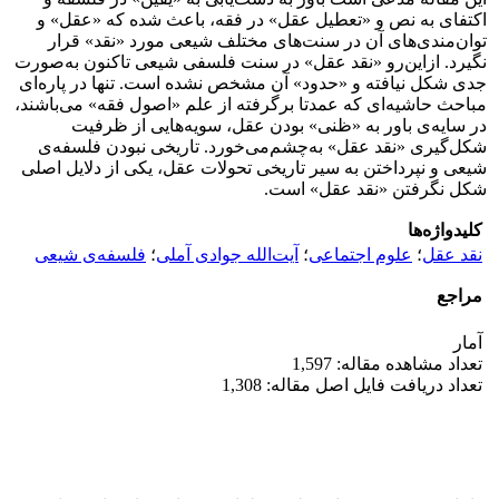
اکتفای به نص و «تعطیل عقل» در فقه، باعث شده که «عقل» و
توان‌مندی‌های آن در سنت‌های مختلف شیعی مورد «نقد» قرار
نگیرد. ازاین‌رو «نقد عقل» در سنت فلسفی شیعی تاکنون به‌صورت
جدی شکل نیافته و «حدود» آن مشخص نشده است. تنها در پاره‌ای
مباحث حاشیه‌ای که عمدتا برگرفته از علم «اصول فقه» می‌باشند،
در سایه‌ی باور به «ظنی» بودن عقل، سویه‌هایی از ظرفیت
شکل‌گیری «نقد عقل» به‌چشم‌می‌خورد. تاریخی نبودن فلسفه‌ی
شیعی و نپرداختن به سیر تاریخی تحولات عقل، یکی از دلایل اصلی
شکل نگرفتن «نقد عقل» است.
کلیدواژه‌ها
نقد عقل
؛
علوم اجتماعی
؛
آیت‌الله جوادی آملی
؛
فلسفه‌ی شیعی
مراجع
آمار
تعداد مشاهده مقاله: 1,597
تعداد دریافت فایل اصل مقاله: 1,308