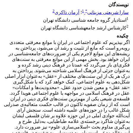
نویسندگان
2
1
*
سارا شریعتی مزینانی
؛
آرمان ذاکری
1
استادیار گروه جامعه ‏شناسی دانشگاه تهران
2
کارشناس ارشد جامعه‏شناسی دانشگاه تهران
چکیده
اگر بپذیریم که علوم اجتماعی در ایران با موانع معرفتی متعددی
روبه‌رو است که مانع از تثبیت و رشد آن می‌شود، پرداختن به
ریشه‌های این موانع لاجرم یکی از ضرورت‌های جامعه‌شناسی در
ایران خواهد بود. بخش مهمی از این موانع معرفتی به سنت‌های
فکری‌ای باز می‌گردد که عمدتا در فرهنگ دینی رشد کرده و
به‌عنوان جزئی از فرهنگ اسلامی شناخته می‌شوند. پرداختن به
درک هر یک از این سنت‌های مختلف از «عقل» به‌عنوان ابزار اصلی
شکل‌دهی به علوم اجتماعی، کمک خواهد کرد که با شکل‌گیری
«نقد عقل» و معین شدن حدود عقل، «محدودیت‌ها و امکانات»
عقل در فرهنگ اسلامی در مواجهه با علوم اجتماعی هویدا گردد.
فلسفه‌ی شیعی یکی از مهم‌ترین سنت‌های فکری دینی در ایران
است که از زمان صفویه تاکنون در قالب حکمت متعالیه‌ی صدرایی
شکل غالب را در حوزه‌های علمیه داشته است. سنجش آرای
آیت‌الله جوادی آملی در این حوزه علاوه بر شان فلسفی ایشان
به‌عنوان شاگرد برجسته‌ی علامه طباطبایی، به‌دلیل طرح و
پی‌گیری مداوم بحث «اسلامی‌سازی علوم» نیز ضرورت دارد.
این مقاله مدعی است باور به دست‌یابی به «یقین» در فلسفه و