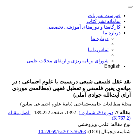
فهرست نشریات
سامانه نشر کتاب
کارگاه‌ها و دوره‌های آموزشی تخصصی
درباره ما
درباره ما
تماس با ما
شورای برنامه‌ریزی و ارتقای مجلات علمی
English
نقد عقل فلسفی شیعی درنسبت با علوم اجتماعی : در
میانه‌ی یقین فلسفی و تعطیل فقهی (مطالعه‌ی موردی
آرای آیت‌الله جوادی آملی)
مجلۀ مطالعات جامعه‌شناختی (نامۀ علوم اجتماعی سابق)
مقاله 7
،
دوره 20، شماره 1
، 1392
، صفحه
189-222
اصل مقاله
)
767.2 K
(
نوع مقاله: علمی وپزوهشی
شناسه دیجیتال (DOI):
10.22059/jsr.2013.56263