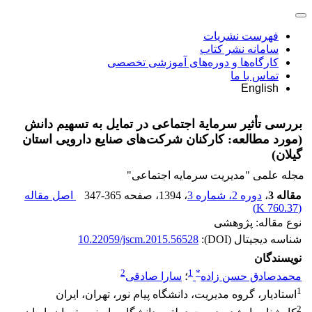
فهرست نشریات
سامانه نشر کتاب
کارگاه‌ها و دوره‌های آموزشی تخصصی
تماس با ما
English
بررسی تأثیر سرمایة اجتماعی در تمایل به تسهیم دانش
(مورد مطالعه: کارکنان شرکت‌های صنایع دارویی استان
گیلان)
مجله علمی "مدیریت سرمایه اجتماعی"
مقاله 3
،
دوره 2، شماره 3
، 1394
، صفحه
347-365
اصل مقاله
)
760.37 K
(
نوع مقاله: پژوهشی
شناسه دیجیتال (DOI):
10.22059/jscm.2015.56528
نویسندگان
2
1
*
محمدصادق حسن زاده
؛
سارا صادقی
1
استادیار، گروه مدیریت، دانشگاه پیام نور، تهران، ایران
2