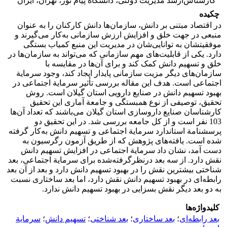
کارشناس‌‌ارشد مدیریت دولتی، دانشگاه پیام نور، تهران، ایران
چکیده
در اقتصاد مبتنی بر دانش، سازمان‌ها دانش کارکنان را به عنوان
منبعی در جهت خلق و افزایش ارزش سازمانی به‌کار می‌گیرند و
موفقیتشان به توانایی‌شان در مدیریت این منبع کمیاب بستگی
دارد. یکی از قابلیت‌های مهم سازمانی که می‌تواند به سازمان‌ها در
خلق و تسهیم دانش کمک کند و برای آن‌ها در مقایسه با
سازمان‌های دیگر مزیت سازمانی پایدار ایجاد کند، وجود سرمایة
اجتماعی است. هدف این مقاله بررسی تأثیر سرمایة اجتماعی در
بهبود تسهیم دانش در صنایع دارویی استان گیلان است. روش
تحقیق، توصیفی از نوع همبستگی و جامعة آماری این تحقیق
کارشناسان صنایع داروسازی استان گیلان می‌باشند که تعداد آن‌ها
103 نفر است و از کل جامعه بررسی شد. در این تحقیق دو
پرسشنامة استاندارد سرمایة اجتماعی و تسهیم دانش به‌کار گرفته
شده است. یافته‌های پژوهش که از طریق آزمون رگرسیون به
دست آمد، نشان داد سرمایة اجتماعی در افزایش تسهیم دانش
نقش دارد. از سه بعد درنظرگرفته‌شده برای سرمایة اجتماعی، بعد
شناختی بیشترین نقش را در بهبود تسهیم دانش دارد و بعد از آن بعد
رابطه‌ای در بهبود تسهیم دانش نقش دارد، اما بعد ساختاری نسبت
به دو بعد دیگر نقش بسزایی در بهبود تسهیم دانش ندارد.
کلیدواژه‌ها
بعد رابطه‌ای
؛
بعد ساختاری
؛
بعد شناختی
؛
تسهیم دانش
؛
سرمایة