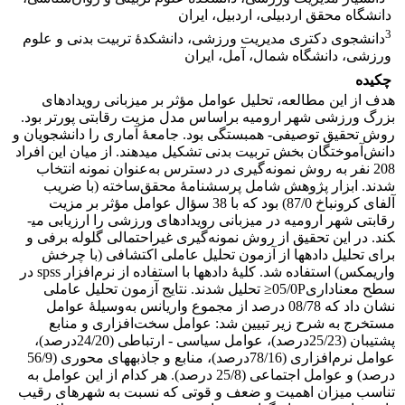
دانشگاه محقق اردبیلی، اردبیل، ایران
3
دانشجوی دکتری مدیریت ورزشی، دانشکدۀ تربیت بدنی و علوم
ورزشی، دانشگاه شمال، آمل، ایران
چکیده
هدف از این مطالعه، تحلیل عوامل مؤثر بر میزبانی رویدادهای
بزرگ ورزشی شهر ارومیه براساس مدل مزیت رقابتی پورتر بود.
روش تحقیق توصیفی- همبستگی بود. جامعۀ آماری را دانشجویان و
دانش‌آموختگان بخش تربیت بدنی تشکیل می­دهند. از میان این افراد
208 نفر به روش نمونه‌گیری در دسترس به‌عنوان نمونه انتخاب
شدند. ابزار پژوهش شامل پرسشنامۀ محقق‌ساخته (با ضریب
آلفای کرونباخ 87/0) بود که با 38 سؤال عوامل مؤثر بر مزیت
رقابتی شهر ارومیه در میزبانی رویدادهای ورزشی را ارزیابی می­
کند. در این تحقیق از روش نمونه‌گیری غیراحتمالی گلوله برفی و
برای تحلیل داده­ها از آزمون­ تحلیل عاملی اکتشافی (با چرخش
واریمکس) استفاده شد. کلیۀ داده­ها با استفاده از نرم‌افزار spss در
سطح معناداری05/0P≤ تحلیل شدند. نتایج آزمون تحلیل عاملی
نشان داد که 08/78 درصد از مجموع واریانس به‌وسیلۀ عوامل
مستخرج به شرح زیر تبیین شد: عوامل سخت‌افزاری و منابع
پشتیبان (25/23درصد)، عوامل سیاسی - ارتباطی (24/20درصد)،
عوامل نرم‌افزاری (78/16درصد)، منابع و جاذبه­های محوری (56/9
درصد) و عوامل اجتماعی (25/8 درصد). هر کدام از این عوامل به
تناسب میزان اهمیت و ضعف و قوتی که نسبت به شهرهای رقیب