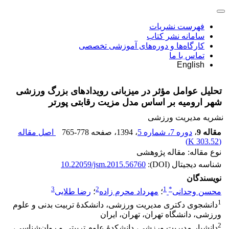
فهرست نشریات
سامانه نشر کتاب
کارگاه‌ها و دوره‌های آموزشی تخصصی
تماس با ما
English
تحلیل عوامل مؤثر در میزبانی رویدادهای بزرگ ورزشی
شهر ارومیه بر اساس مدل مزیت رقابتی پورتر
نشریه مدیریت ورزشی
مقاله 9
،
دوره 7، شماره 5
، 1394
، صفحه
765-778
اصل مقاله
)
303.52 K
(
نوع مقاله: مقاله پژوهشی
شناسه دیجیتال (DOI):
10.22059/jsm.2015.56760
نویسندگان
3
2
1
*
محسن وحدانی
؛
مهرداد محرم زاده
؛
رضا طلایی
1
دانشجوی دکتری مدیریت ورزشی، دانشکدۀ تربیت بدنی و علوم
ورزشی، دانشگاه تهران، تهران، ایران
2
دانشیار مدیریت ورزشی، دانشکدۀ علوم تربیتی و روان‌شناسی،