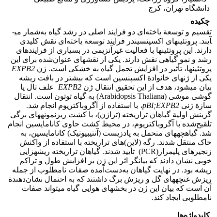
دانشگاه تهران، کرج
چکیده
تقسیم و توسعة یاخته‌ای دو فرایند اصلی در رشد گیاه به‌شمار می­
آیند. پروتئین­های اکسپنسیندر فرایند توسعة یاخته‌ای نقش کلیدی
دارند. این پروتئین­ها با فعالیت غیرآنزیمی در بسیاری از فرایندهای
رشد و نمو گیاهی نقش دارند. یکی از نقش­های عنوان‌شده برای این
پروتئین­ها، تأثیر در افزایش تحمل گیاه به خشکی است. ژن
EXPB2
یکی از ژن­های خانوادة اکسپنسین است که بیشتر در بافت ریشه
بیان می­شود، هدف از این تحقیق انتقال ژن
EXPB2
علف تال یا
گوشی موشی‌ (Arabidopsis Thaliana) به گیاه توتون است. انتقال
سازة ژنی
pBI;EXPB2
،
با استفاده از آگروباکتریوم انجام شد.
گزینش اولیة گیاهان تراریخته (تراژن)، با کشت ریزنمونه­های برگی
تلقیح‌شده با آگروباکتریوم، در محیط کشت حاوی کانامایسین انجام
شد. گیاهچه­های متحمل به پادزیست (آنتی­بیوتیک) کانامایسین، به
خاک منتقل شدند. رگه (لاین)­های تراریخته با استفاده از واکنش
زنجیره­ای پلیمراز(PCR) تأیید شدند. گیاهان تراریخته ریشه­زایی
خوبی نشان دادند که بیانگر اثر این ژن بر افزایش طول و تراکم
ریشه بود. در نهایت گیاهان به‌دست‌آمده صفات نامطلوب از جمله
ریزش غنچه­های گل و ریزش برگ داشتند که به احتمال نشان‌دهندة
آن است که بیان این ژن در بخش­های هوایی گیاه می­تواند صفات
نامطلوبی ایجاد ­کند.
کلیدواژه‌ها