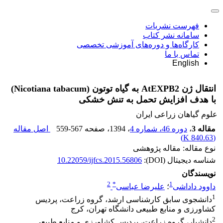
فهرست نشریات
سامانه نشر کتاب
کارگاه‌ها و دوره‌های آموزشی تخصصی
تماس با ما
English
انتقال ژن AtEXPB2 به گیاه توتون (Nicotiana tabacum)
با هدف افزایش تحمل به تنش خشکی
علوم گیاهان زراعی ایران
مقاله 3
،
دوره 46، شماره 4
، 1394
، صفحه
559-567
اصل مقاله
)
840.63 K
(
نوع مقاله: مقاله پژوهشی
شناسه دیجیتال (DOI):
10.22059/ijfcs.2015.56806
نویسندگان
2
*
1
داوود داداشی
؛
علیرضا عباسی
1
دانشجوی سابق کارشناسی ارشد، گروه زراعت، پردیس
کشاورزی و منابع طبیعی دانشگاه تهران، کرج
2
دانشیار، گروه زراعت، پردیس کشاورزی و منابع طبیعی