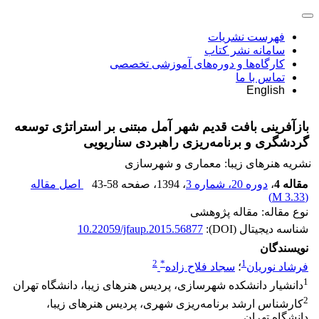
فهرست نشریات
سامانه نشر کتاب
کارگاه‌ها و دوره‌های آموزشی تخصصی
تماس با ما
English
بازآفرینی بافت قدیم شهر آمل مبتنی بر استراتژی توسعه
گردشگری و برنامه‌ریزی راهبردی سناریویی
نشریه هنرهای زیبا: معماری و شهرسازی
مقاله 4
،
دوره 20، شماره 3
، 1394
، صفحه
43-58
اصل مقاله
)
3.33 M
(
نوع مقاله: مقاله پژوهشی
شناسه دیجیتال (DOI):
10.22059/jfaup.2015.56877
نویسندگان
2
*
1
فرشاد نوریان
؛
سجاد فلاح زاده
1
دانشیار دانشکده شهرسازی، پردیس هنرهای زیبا، دانشگاه تهران
2
کارشناس ارشد برنامه‌ریزی شهری، پردیس هنرهای زیبا،
دانشگاه تهران