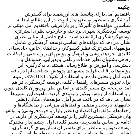
چکیده
بافت­قدیم آمل دارای پتانسیل‌های ارزشمند برای گسترش
گردشگری به‌منظور توسعه­پایدار است. در این مقاله، ابتدا به
شناسایی مؤلفه‌های تأثیرگذار بر بازآفرینی بافت­قدیم آمل مبتنی بر
توسعه گردشگری شهری پرداخته و چارچوب نظری استراتژی
توسعه­گردشگری ارائه‌شده است. نتایج حاصل از مبانی نظری
نشان می‌دهد که مؤلفه‌های اساسی توسعه گردشگری شامل
مؤلفه­های استراتژیک نظیر کسب­وکار، رخدادهای خاص، جاذبه‌های
کالبدی، خرده­فروشی و فرهنگ و مؤلفه­ها‌ی زیرساختی و امکانات
رفاهی پشتیبان نظیر خدمات رفاهی و پذیرایی، حمل­ونقل و
دسترسی و آموزش و اطلاع‌رسانی هستند. با به‌کارگیری این
مؤلفه‌ها در قالب فرآیند پیشنهادی پژوهش، شناخت آنها در بافت­
قدیم آمل و تحلیل داده‌ها با استفاده از تکنیک SWOTET، زمینه
برای تدوین مسیرهای راهنمای کلیدی توسعه گردشگری فراهم
آمد. درنتیجه پنج مسیر کلیدی بر اساس نظر بهره‌وران کلیدی تدوین
و با استفاده از روش ویکور رتبه‌بندی گردید. ماهیت این مسیرها
نشان می‌دهد که در بافت قدیم آمل، مؤلفه‌های مکانی (نظیر
جاذبه­های تاریخی و مذهبی و فضاهای میزبانی از نمایشگاه‌ها و
رخدادها)، مؤلفه­های اقتصادی (نظیر بازار و خرده‌فروشی) و مؤلفه­
های فرهنگی، بیشترین تأثیر را بر توسعه گردشگری آن دارند. در
ادامه بر اساس ماهیت سه مسیر کلیدی اول، چشم‌انداز مشترک
توسعه تدوین و متناظراً برای تفسیر آن سناریوی­های گردشگری،
اهداف، راهبردها، سیاست ها و اقدامات مربوطه طراحی گردید.