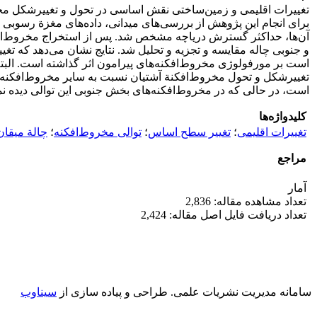
تغییرات اقلیمی و زمین‌ساختی نقش اساسی در تحول و تغییرشکل مخر
برای انجام این پژوهش از بررسی‌های میدانی، داده‌های مغزة رسوبی چ
آن‌ها، حداکثر گسترش دریاچه مشخص شد. پس از استخراج مخروط‌افک
و جنوبی چاله مقایسه و تجزیه و تحلیل شد. نتایج نشان می‌دهد که 
است بر مورفولوژی مخروط‌افکنه‌های پیرامون اثر گذاشته است. البت
است، در حالی که در مخروط‌افکنه‌های بخش جنوبی این توالی دیده نم
کلیدواژه‌ها
تغییرات اقلیمی
؛
تغییر سطح اساس
؛
توالی مخروط‌افکنه
؛
چالة میقان
مراجع
آمار
تعداد مشاهده مقاله: 2,836
تعداد دریافت فایل اصل مقاله: 2,424
سامانه مدیریت نشریات علمی.
طراحی و پیاده سازی از
سیناوب