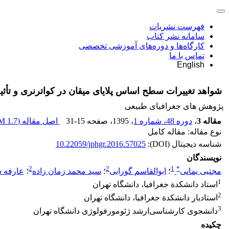
فهرست نشریات
سامانه نشر کتاب
کارگاه‌ها و دوره‌های آموزشی تخصصی
تماس با ما
English
شواهد تغییرات سطح اساس پلایای میقان در کواترنری و تأثیر
پژوهش های جغرافیای طبیعی
مقاله 3
،
دوره 48، شماره 1
، 1395
، صفحه
31-15
اصل مقاله (
1.7 M
نوع مقاله: مقاله کامل
شناسه دیجیتال (DOI):
10.22059/jphgr.2016.57025
نویسندگان
2
2
1
*
مجتبی یمانی
؛
ابوالقاسم گورابی
؛
سید محمد زمان زاده
؛
عارفه ش
1
استاد دانشکدة جغرافیا، دانشگاه تهران
2
استادیار دانشکدة جغرافیا، دانشگاه تهران
3
دانشجوی کارشناسی‌ارشد ژئومورفولوژی دانشگاه تهران
چکیده