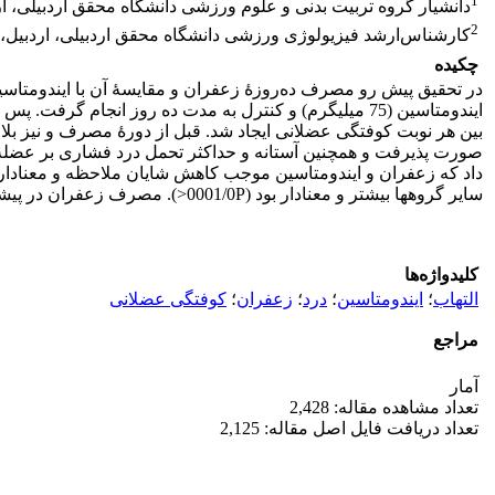
1
دانشیار گروه تربیت بدنی و علوم ورزشی دانشگاه محقق اردبیلی، ارد
2
کارشناس‌ارشد فیزیولوژی ورزشی دانشگاه محقق اردبیلی، اردبیل، 
چکیده
صورت پذیرفت و همچنین آستانه و حداکثر تحمل درد فشاری بر عضلۀ چه
سایر گروه­ها بیشتر و معنا­دار بود (0001/0P<). مصرف زعفران در پیشگیری و احتمالاً درمان درد و التهاب ناشی از DOMS مؤثر است.
کلیدواژه‌ها
التهاب
؛
ایندومتاسین
؛
درد
؛
زعفران
؛
کوفتگی عضلانی
مراجع
آمار
تعداد مشاهده مقاله: 2,428
تعداد دریافت فایل اصل مقاله: 2,125