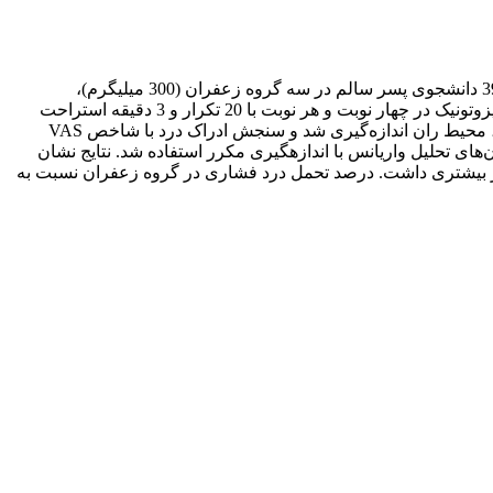
در تحقیق پیش رو مصرف ده‌روزۀ زعفران و مقایسۀ آن با ایندومتاسین در پیشگیری از کوفتگی عضلانی تأخیری بررسی شد. مطالعه روی 39 دانشجوی پسر سالم در سه گروه زعفران (300 میلی­گرم)،
ایندومتاسین (75 میلی­گرم) و کنترل به مدت ده روز انجام گرفت. پس از هفت روز، با دستگاه پرس پا و وزنۀ معادل 80 درصد حداکثر نیروی ایزوتونیک در چهار نوبت و هر نوبت با 20 تکرار و 3 دقیقه استراحت
بین هر نوبت کوفتگی عضلانی ایجاد شد. قبل از دورۀ مصرف و نیز بلافاصله، 24، 48 و 72 ساعت پس از انجام پروتکل ایجاد کوفتگی عضلانی، محیط ران اندازه‌گیری شد و سنجش ادراک درد با شاخص VAS
 تحلیل واریانس با اندازه­گیری‌ مکرر استفاده شد. نتایج نشان
هاب شد (0001/0P<)، ولی زعفران نسبت به ایندومتاسین تأثیر بیشتری داشت. درصد تحمل درد فشاری در گروه زعفران نسبت به