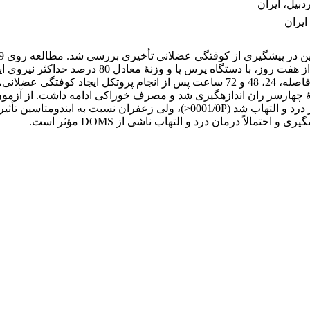
بیل، ایران
ایران
ارسر ران اندازه­گیری شد و مصرف خوراکی ادامه داشت. از آزمون‌های
داد که زعفران و ایندومتاسین موجب کاهش شایان ملاحظه و معنا­دار درد و الت