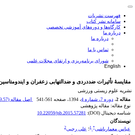
فهرست نشریات
سامانه نشر کتاب
کارگاه‌ها و دوره‌های آموزشی تخصصی
درباره ما
درباره ما
تماس با ما
شورای برنامه‌ریزی و ارتقای مجلات علمی
English
مقایسۀ تأثیرات ضددردی و ضدالتهابی زعفران و ایندومتاسین د
نشریه علوم زیستی ورزشی
مقاله 2
،
دوره 7، شماره 4
، 1394
، صفحه
541-561
اصل مقاله (
.57 K
نوع مقاله: مقاله پژوهشی
شناسه دیجیتال (DOI):
10.22059/jsb.2015.57281
نویسندگان
2
1
*
عباس معمارباشی
؛
علی رجبی