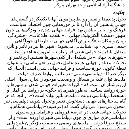
دانشگاه آزاد اسلامی واحد تهران مرکز
چکیده
تحول پدیده‌ها و تغییر روابط پیرامونی آنها با یکدیگر در گستره‌ای
جهانی پتانسیل آن را دارد تا بر حوزه‌هایی چون اقتصاد، سیاست،
فرهنگ و... تأثیر بنیادین نهد. فرایند جهانی ‌شدن با ویژگی‌هایی چون
ظهور «دهکدۀ الکترونیک جهانی»، «انقلاب اطلاعات»، «فشردگی
زمان و مکان»، «گسترش آگاهی جهانی»، «ارتقای خودآگاهی
جمعی بشری» و... شناسایی می‌شود؛ «شهر»ها نیز در تأثیر و تأثری
متقابل با فرایند جهانی ‌شدن قرار دارند و امروزه شاهد روابط
«شهرهای جهانی» در شبکه‌ای از کلان‌شهرها هستیم. این تغییر و
تحولات معنادار جهانی عمده عامل تحول در «دیپلماسی» به‌عنوان
نقطۀ کانونی حوزۀ سیاست و فرایند جهانی ‌شدن است؛ آنچنان‌که
دیگر صرفاً «دیپلماسی سنتی» در غالب روابط صرف دولت ـ
ملت‌ها توان غلبه بر مسائل و وضعیت موجود را ندارد. سؤال اصلی
این نوشتار آن است که «تأثیرات تغییرات جهانی شدن بر شهرها و
حوزۀ روابط سیاسی به‌طور همزمان، چگونه بر روابط بین‌الملل و
مشخصاً دیپلماسی دولت ـ ملت‌ها تأثیر نهاده است؟». از آنجا که هر
گاه ساختارهای جهانی دستخوش تغییر و تحول شوند، دیپلماسی نیز
متحول می‌شود، می‌توان گفت که (فرضیه) «دیپلماسی همگام با
تحولات جهانی‌ شدن در عرصۀ فروملی و فراملی رو به‌سوی
دیپلماسی‌های موازی‌ای چون دیپلماسی شهری آورده است» و از
سطح صرفاً دولت ـ ملت‌های رسمی به سمت بازیگران غیردولتی
حرکت نموده و در گسترۀ جهان‌محلی ‌شدن، اقدام به ایجاد روابط