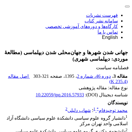
فهرست نشریات
سامانه نشر کتاب
کارگاه‌ها و دوره‌های آموزشی تخصصی
تماس با ما
English
جهانی ‌شدن شهرها و جهان‌محلی ‌شدن دیپلماسی (مطالعۀ
موردی: دیپلماسی شهری)
فصلنامه سیاست
مقاله 3
،
دوره 46، شماره 2
، 1395
، صفحه
303-321
اصل مقاله
)
235.4 K
(
نوع مقاله: مقاله پژوهشی
شناسه دیجیتال (DOI):
10.22059/jpq.2016.57933
نویسندگان
2
1
*
محمد توحیدفام
؛
شهاب دلیلی
1
دانشیار گروه علوم سیاسی دانشکدة علوم سیاسی دانشگاه آزاد
اسلامی واحد تهران مرکز
2
دانشجوی دکتری گروه علوم سیاسی دانشکدة علوم سیاسی