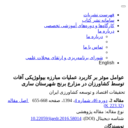
فهرست نشریات
سامانه نشر کتاب
کارگاه‌ها و دوره‌های آموزشی تخصصی
درباره ما
درباره ما
تماس با ما
شورای برنامه‌ریزی و ارتقای مجلات علمی
English
عوامل موثر بر کاربرد عملیات مبارزه بیولوژیکی آفات
توسط کشاورزان در مزارع برنج شهرستان ساری
تحقیقات اقتصاد و توسعه کشاورزی ایران
مقاله 2
،
دوره 46، شماره 4
، 1394
، صفحه
655-668
اصل مقاله
)
223.32 K
(
نوع مقاله: مقاله پژوهشی
شناسه دیجیتال (DOI):
10.22059/ijaedr.2016.58014
نویسندگان