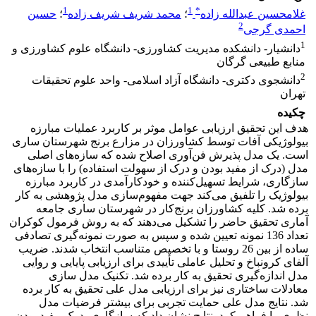
1
1
*
غلامحسین عبدالله زاده
؛
محمد شریف شریف زاده
؛
حسین
2
احمدی گرجی
1
دانشیار- دانشکده مدیریت کشاورزی- دانشگاه علوم کشاورزی و
منابع طبیعی گرگان
2
دانشجوی دکتری- دانشگاه آزاد اسلامی- واحد علوم تحقیقات
تهران
چکیده
هدف این تحقیق ارزیابی عوامل موثر بر کاربرد عملیات مبارزه
بیولوژیکی آفات توسط کشاورزان در مزارع برنج شهرستان ساری
است. یک مدل پذیرش فن‌آوری اصلاح شده که سازه‌های اصلی
مدل (درک از مفید بودن و درک از سهولت استفاده) را با سازه‌های
سازگاری، شرایط تسهیل‌کننده و خودکارآمدی در کاربرد مبارزه
بیولوژیک را تلفیق می‌کند جهت مفهوم‌سازی مدل پژوهشی به کار
برده شد. کلیه کشاورزان برنج‌کار در شهرستان ساری جامعه
آماری تحقیق حاضر را تشکیل می‌دهند که به روش فرمول کوکران
تعداد 136 نمونه تعیین شده و سپس به صورت نمونه‌گیری تصادفی
ساده از بین 26 روستا و با تخصیص متناسب انتخاب شدند. ضریب
آلفای کرونباخ و تحلیل عاملی تأییدی برای ارزیابی پایایی و روایی
مدل اندازه‌گیری تحقیق به کار برده شد. تکنیک مدل سازی
معادلات ساختاری نیز برای ارزیابی مدل علی تحقیق به کار برده
شد. نتایج مدل علی حمایت تجربی برای بیشتر فرضیات مدل
نظری را فراهم کرد. نتایج نشان داد که سازگاری، درک مفید بودن