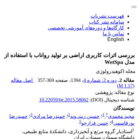
فهرست نشریات
سامانه نشر کتاب
کارگاه‌ها و دوره‌های آموزشی تخصصی
تماس با ما
English
بررسی اثرات کاربری اراضی بر تولید رواناب با استفاده از
مدل WetSpa
مجله اکوهیدرولوژی
مقاله 2
،
دوره 2، شماره 4
، 1394
، صفحه
357-369
اصل مقاله
)
1.17 M
(
نوع مقاله: پژوهشی
شناسه دیجیتال (DOI):
10.22059/ije.2015.58062
نویسندگان
3
2
1
*
مجید محمدی
؛
حسین زینی‌وند
؛
حمیدرضا مرادی
؛
حمیدرضا
5
4
پورقاسمی
؛
حسن فرازجو
1
استادیار گروه مرتع و آبخیزداری، دانشکدۀ منابع طبیعی،
دانشگاه سمنان، سمنان، ایران