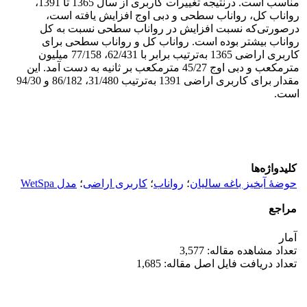
مناسب است. در‌نتیجه تغییرات کاربری از سال 1365 تا 1391،
رواناب کل، رواناب سطحی و دبی اوج افزایش یافته است،
در‌صورتی‌که نسبت افزایش در رواناب سطحی نسبت به کل
رواناب بیشتر بوده است. رواناب کل و رواناب سطحی برای
کاربری اراضی 1365 به‌ترتیب برابر با 62/431، 77/158 میلیون
متر‌مکعب و دبی اوج 45/27 متر‌مکعب بر ثانیه به دست آمد. این
مقدار برای کاربری اراضی 1391 به‌ترتیب 31/480، 86/182 و 94/30
است.
کلیدواژه‌ها
حوضۀ آبخیز باغه‏ سالیان‌
؛
رواناب
؛
کاربری اراضی
؛
مدل WetSpa
مراجع
آمار
تعداد مشاهده مقاله: 3,577
تعداد دریافت فایل اصل مقاله: 1,685