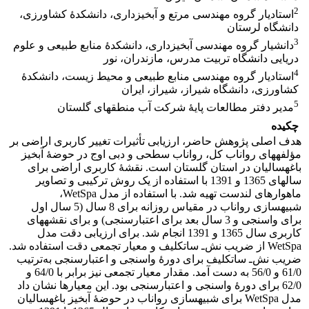
2
استادیار گروه مهندسی مرتع و آبخیزداری، دانشکدۀ کشاورزی،
دانشگاه لرستان
3
دانشیار گروه مهندسی آبخیزداری، دانشکدۀ منابع طبیعی و علوم
دریایی دانشگاه تربیت مدرس، مازندران، نور
4
استادیار گروه مهندسی منابع طبیعی و محیط زیست، دانشکدۀ
کشاورزی، دانشگاه شیراز، شیراز، ایران
5
مدیر دفتر مطالعات پایۀ شرکت آب منطقه‏ای گلستان
چکیده
هدف اصلی پژوهش حاضر، ارزیابی تأثیرات تغییر کاربری اراضی بر
مؤلفه‏های رواناب کل، رواناب سطحی و دبی اوج در حوضۀ آبخیز
باغه‏سالیان در استان گلستان است. ‌نقشۀ کاربری اراضی برای
سال‏های 1365 و 1391 با استفاده از یک روش ترکیبی و تصاویر
ماهواره‏ای لندست تهیه شد. با استفاده از مدل WetSpa،
شبیه‏سازی رواناب در مقیاس روزانه برای 8 سال (5 سال اول
برای واسنجی و 3 سال بعد برای اعتبارسنجی) و برای نقشه‏های
کاربری سال 1365 و 1391 انجام شد. برای ارزیابی دقت مدل
WetSpa از ضریب نش‌ـ ساتکلیف و معیار تجمعی دقت استفاده شد.
ضریب نش‌ـ ساتکلیف برای دورۀ واسنجی و اعتبار‌سنجی به‌ترتیب
61/0 و 56/0 به دست آمد. مقدار معیار تجمعی نیز برابر با 64/0 و
62/0 برای دورۀ واسنجی و اعتبار‌سنجی بود. این معیارها نشان داد
مدل WetSpa برای شبیه‏سازی رواناب در حوضۀ آبخیز باغه‏سالیان