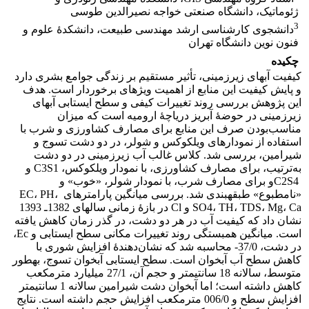
ژئوماتیک، دانشگاه صنعتی خواجه نصیرالدین طوسی
3
دانشجوی کارشناسی ارشد مهندسی طبیعت، دانشکدۀ علوم و
فنون نوین دانشگاه تهران
چکیده
کیفیت آب‏های زیرزمینی، تأثیر مستقیم بر زندگی جوامع بشری دارد
و پایش کیفیت این منابع از اهمیت ویژه‏ای برخوردار است. هدف
این پژوهش بررسی روند تغییرات کیفی و سطح ایستابی آب‏های
زیرزمینی در حوضۀ آبریز دریاچۀ ارومیه است که میزان
مناسب‌بودن صرف این منابع برای مصارف کشاورزی و شرب با
استفاده از نمودارهای ویلکوکس و شولر، در دو دشت تسوج و
شیرامین، بررسی شد. کلاس غالب آب زیرزمینی در دو دشت‏
به‌ترتیب، برای مصارف کشاورزی، با نمودار ویلکوکس، C3S1 و
C2S4و برای مصارف شرب، با نمودار شولر، «خوب» و
«نامطبوع» طبقه‏بندی شد. بررسی میانگین پارامترهای EC، PH،
SO4، TH، TDS، Mg، Ca و Cl در بازۀ زمانی سال‏های 1382‌ـ 1393
نشان داد که کیفیت آب در هر دو دشت، در گذر زمان کاهش یافته
است. میانگین همبستگی روند تغییرات مکانی سطح ایستابی و Ec،
در دشت، 37/0- محاسبه شد که نشان‌دهندۀ افزایش شوری با
کاهش سطح آب آبخوان است. سطح ایستابی آبخوان تسوج، به‏طور
متوسط، سالانه 18 سانتی‏متر و حجم آن، 27/1 میلیارد مترمکعب
کاهش داشته است؛ اما آبخوان دشت شیرامین سالانه 1 سانتی‏متر
افزایش سطح و 006/0 مترمکعب افزایش حجم داشته است. نتایج