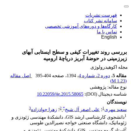
فهرست نشریات
سامانه نشر کتاب
کارگاه‌ها و دوره‌های آموزشی تخصصی
تماس با ما
English
بررسی روند تغییرات کیفی و سطح ایستابی آب‏های
زیرزمینی در حوضۀ آبریز دریاچۀ ارومیه
مجله اکوهیدرولوژی
مقاله 5
،
دوره 2، شماره 4
، 1394
، صفحه
395-404
اصل مقاله
)
1.23 M
(
نوع مقاله: پژوهشی
شناسه دیجیتال (DOI):
10.22059/ije.2015.58065
نویسندگان
3
2
*
1
سعید مهری
؛
علی اصغر آل شیخ
؛
زهرا جوادزاده
1
دانشجوی کارشناسی ارشد GIS، دانشکدۀ مهندسی ژئودزی و
ژئوماتیک، دانشگاه صنعتی خواجه نصیرالدین طوسی
2
استاد گروه مهندسی GIS، دانشکدۀ مهندسی ژئودزی و