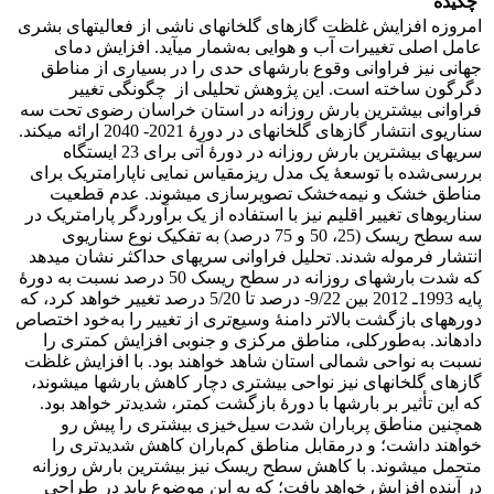
چکیده
امروزه افزایش غلظت گازهای گلخانه‏ای ناشی از فعالیت‏های بشری
عامل اصلی تغییرات آب و هوایی به‌شمار می‏آید. افزایش دمای
جهانی نیز فراوانی وقوع بارش‏های حدی را در بسیاری از مناطق
دگرگون ساخته است. این پژوهش تحلیلی از چگونگی تغییر
فراوانی بیشترین بارش روزانه در استان خراسان رضوی تحت سه
سناریوی انتشار گازهای گلخانه‏ای در دورۀ 2021- 2040 ارائه می‏کند.
سری‏های بیشترین بارش روزانه در دورۀ آتی برای 23 ایستگاه
بررسی‌شده با توسعۀ یک مدل ریزمقیاس نمایی ناپارامتریک برای
مناطق خشک و نیمه‌خشک تصویرسازی می‏شوند. عدم قطعیت
سناریوهای تغییر اقلیم نیز با استفاده از یک برآوردگر پارامتریک در
سه سطح ریسک (25، 50‌ و 75 درصد) به تفکیک نوع سناریوی
انتشار فرموله شدند. تحلیل فراوانی سری‏های حداکثر نشان می‏دهد
که شدت بارش‏های روزانه در سطح ریسک 50 درصد نسبت به دورۀ
پایه 1993‌ـ 2012 بین 9/22- درصد تا 5/20 درصد تغییر خواهد کرد، که
دوره‏‏های بازگشت بالاتر دامنۀ وسیع‌تری از تغییر را به‌خود اختصاص
داده‏اند. به‌طور‌کلی، مناطق مرکزی و جنوبی افزایش کمتری را
نسبت به نواحی شمالی استان شاهد خواهند بود. با افزایش غلظت
گازهای گلخانه‏ای نیز نواحی بیشتری دچار کاهش بارش‏ها می‏شوند،
که این تأثیر بر بارش‏ها با دورۀ بازگشت کمتر، شدیدتر خواهد بود.
همچنین مناطق پرباران شدت سیل‌خیزی بیشتری را پیش رو
خواهند داشت؛ و در‌مقابل مناطق کم‌باران کاهش شدیدتری را
متحمل می‏شوند. با کاهش سطح ریسک نیز بیشترین بارش روزانه
در آینده افزایش خواهد یافت؛ که به این موضوع باید در طراحی