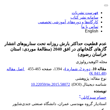
فهرست نشریات
سامانه نشر کتاب
کارگاه‌ها و دوره‌های آموزشی تخصصی
تماس با ما
English
عدم قطعیت حداکثر بارش روزانه تحت سناریوهای انتشار
گازهای گلخانه‏ای در افق 2040 (مطالعۀ موردی: استان
خراسان رضوی)
مجله اکوهیدرولوژی
مقاله 10
،
دوره 2، شماره 4
، 1394
، صفحه
455-465
اصل مقاله
)
841.48 K
(
نوع مقاله: پژوهشی
شناسه دیجیتال (DOI):
10.22059/ije.2015.58072
نویسنده
*
حسام سیدکابلی
استادیار گروه مهندسی عمران، دانشگاه صنعتی جندی‌شاپور