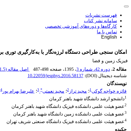
فهرست نشریات
سامانه نشر کتاب
کارگاه‌ها و دوره‌های آموزشی تخصصی
تماس با ما
English
امکان سنجی طراحی دستگاه لرزه‌نگار با به‌کارگیری توری بر
فیزیک زمین و فضا
مقاله 2
،
دوره 42، شماره 3
، 1395
، صفحه
487-498
اصل مقاله (
1.5 M
شناسه دیجیتال (DOI):
10.22059/jesphys.2016.58137
نویسندگان
4
3
*
2
1
فائزه خواجه گوکی
؛
مجید تراز
؛
مجید نعمتی
؛
علیرضا بهرام پور
1
دانشجو ارشد دانشگاه شهید باهنر کرمان
2
عضو هیئت علمی دانشکده فیزیک دانشگاه شهید باهنر کرمان
3
عضو هیئت علمی دانشکده زمین دانشگاه شهید باهنر کرمان
4
عضو هیئت علمی دانشکده فیزیک دانشگاه صنعتی شریف تهران
چکیده