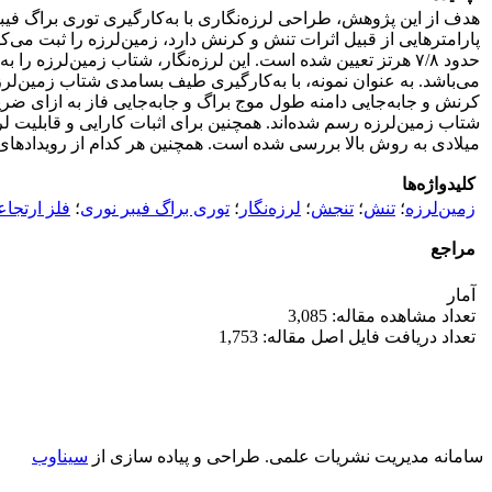
هدف از این پژوهش، طراحی لرزه‌نگاری با به‌کارگیری توری براگ فیب
پارامترهایی از قبیل اثرات تنش و کرنش دارد، زمین‌لرزه را ثبت می
حدود ۷/۸ هرتز تعیین شده است. این لرزه‌نگار، شتاب زمین‌لر
کرنش و جابه‌جایی دامنه طول موج براگ و جابه‌جایی فاز به ازای ض
میلادی به روش بالا بررسی شده است. همچنین هر کدام از رویدادهای 
کلیدواژه‌ها
زمین‌لرزه
؛
تنش
؛
تنجش
؛
لرزه‌نگار
؛
توری براگ فیبر نوری
؛
فلز ارتجا
مراجع
آمار
تعداد مشاهده مقاله: 3,085
تعداد دریافت فایل اصل مقاله: 1,753
سامانه مدیریت نشریات علمی.
طراحی و پیاده سازی از
سیناوب