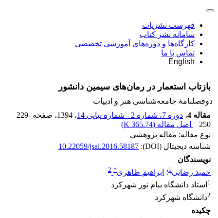
فهرست نشریات
سامانه نشر کتاب
کارگاه‌ها و دوره‌های آموزشی تخصصی
تماس با ما
English
بازتاب استعمار در رمان‌های سیمین دانشور
دوفصلنامۀ جامعه‌شناسی هنر و ادبیات
مقاله 4
،
دوره 7، شماره 2 - شماره پیاپی 14
، 1394
، صفحه
229-
250
اصل مقاله (
365.74 K
)
نوع مقاله: مقاله پژوهشی
شناسه دیجیتال (DOI):
10.22059/jsal.2016.58187
نویسندگان
2
*
1
حمید رضایی
؛
ابراهیم ظاهری
1
استاد دانشگاه پیام نور شهرکرد
2
دانشگاه شهرکرد
چکیده