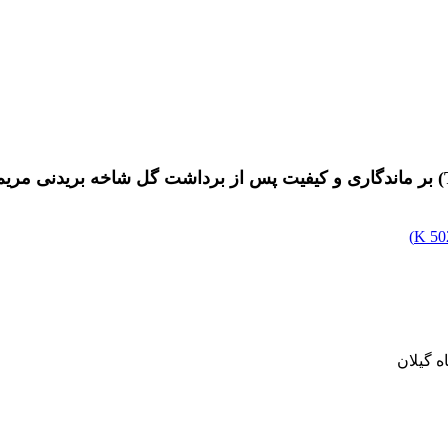
)
502
 گیلان