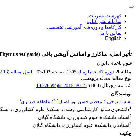
فهرست نشریات
سامانه نشر کتاب
کارگاه‌ها و دوره‌های آموزشی تخصصی
تماس با ما
English
تأثیر اسل، ساکارز و اسانس آویشن باغی (Thymus vulgaris) بر ماندگاری و کیفیت پس از برداشت گل‌ شاخه بریدنی مریم (Polianthes tuberosa L.)
علوم باغبانی ایران
مقاله 9
،
دوره 47، شماره 1
، 1395
، صفحه
93-103
اصل مقاله (
.13 K
نوع مقاله: مقاله پژوهشی
شناسه دیجیتال (DOI):
10.22059/ijhs.2016.58215
نویسندگان
3
2
*
1
نفیسه برجی
؛
معظم حسن پور اصیل
؛
عاطفه صبوری
1
دانشجوی سابق کارشناسی ارشد، دانشکدۀ علوم کشاورزی، دانشگاه
2
استاد، دانشکدۀ علوم کشاورزی، دانشگاه گیلان
3
استادیار، دانشکدۀ علوم کشاورزی، دانشگاه گیلان
چکیده