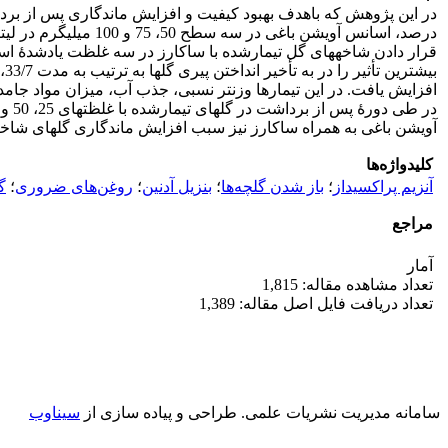
افزایش یافت. در این تیمارها وزن­تر نسبی، جذب آب، میزان مواد جامد م
آویشن باغی به همراه ساکارز نیز سبب افزایش ماندگاری گل­های شاخه
کلیدواژه‌ها
آنزیم پراکسیداز
؛
باز شدن گلچه‌ها
؛
بنزیل آدنین
؛
روغن‌های ضروری
؛
گ
مراجع
آمار
تعداد مشاهده مقاله: 1,815
تعداد دریافت فایل اصل مقاله: 1,389
سامانه مدیریت نشریات علمی.
طراحی و پیاده سازی از
سیناوب