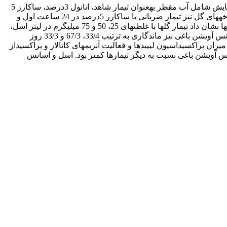
در این پژوهش که باهدف بهبود کیفیت و افزایش ماندگاری پس از برداشت گل شاخه بریدنی مریم رقم دابل انجام گرفت، تیمارهای موردآزمایش شامل آب مقطر به­عنوان تیمار شاهد، اتانول 3درصد، ساکارز 5
درصد، اسانس آویشن باغی در سه سطح 50، 75 و 100 میلی­گرم در لیتر، اسل در سه سطح 25، 50 و 75 میلی­گرم در لیتر و برای شماری از شاخه­های گل نیز تیمار ضربانی با ساکارز 5درصد در 24 ساعت اول و
قرار دادن شاخه­های گل­ تیمارشده با ساکارز در سه غلظت یادشدۀ اسانس آویشن باغی و اسل، در 24 ساعت دوم بودند. نتایج مقایسۀ میانگین­ها نشان داد تیمار گل­ها با غلظت­های 25، 50 و 75 میلی­گرم در لیتر اسل،
بیشترین تأثیر را در به تأخیر انداختن پیری گل­ها به ترتیب به مدت 33/7، 67/6 و 67/5 روز داشتند. در غلظت­های 75، 100 و 50 میلی­گرم در لیتر اسانس آویشن باغی نیز ماندگاری به ترتیب 33/4، 67/3 و 33/3 روز
زان پراکسیداسیون لیپیدها و فعالیت آنزیم­های کاتالاز و پراکسیداز
ت­های 25، 50 و 75 میلی­گرم در لیتر اسل و غلظت­های 75، 100 و 50 میلی­گرم در لیتر اسانس آویشن باغی نسبت به دیگر تیمارها کمتر بود. اسل و اسانس