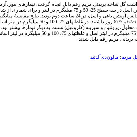
حلول، پروتئین و سبزینه (کلروفیل) نسبت به دیگر تیمارها بیشتر بود. می
در طی دورۀ پس از برداشت در گل­های تیمارشده با غلظ
 بریدنی مریم رقم دابل شدند.
ل مریم
؛
مالون‌دی‌آلدئید