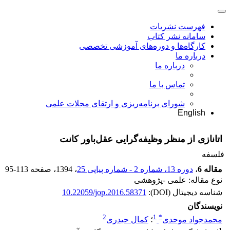
فهرست نشریات
سامانه نشر کتاب
کارگاه‌ها و دوره‌های آموزشی تخصصی
درباره ما
درباره ما
تماس با ما
شورای برنامه‌ریزی و ارتقای مجلات علمی
English
اتانازی از منظر وظیفه‌گرایی عقل‌باور کانت
فلسفه
مقاله 6
،
دوره 13، شماره 2 - شماره پیاپی 25
، 1394
، صفحه
95-113
نوع مقاله: علمی -پژوهشی
شناسه دیجیتال (DOI):
10.22059/jop.2016.58371
نویسندگان
2
1
*
محمدجواد موحدی
؛
کمال حیدری