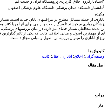
1
استادیارگروه اخلاق کاربردی پژوهشگاه قرآن و حدیث قم
2
دانشیار دانشکده دندان پزشکی دانشگاه علوم پزشکی اصفهان
چکیده
اتانازی، از جمله مسائل مطرح در مراقبت­های پایان حیات است. بسیاری 
پزشکان زیادی می­کوشند تا مرگ راحت و آرامی برای آنها مهیا کنند. بع
ای از مهمترین اصول و مبانی اخلاقی کانت که یکی از تأثیرگذارترین ف
نوع از اتانازی را می­توان بر پایه این اصول و مبانی مجاز دانست.
کلیدواژه‌ها
وظیفه‌گرایی
؛
اخلاق
؛
اتانازی
؛
عقل
؛
کانت
اصل مقاله
مراجع
آمار