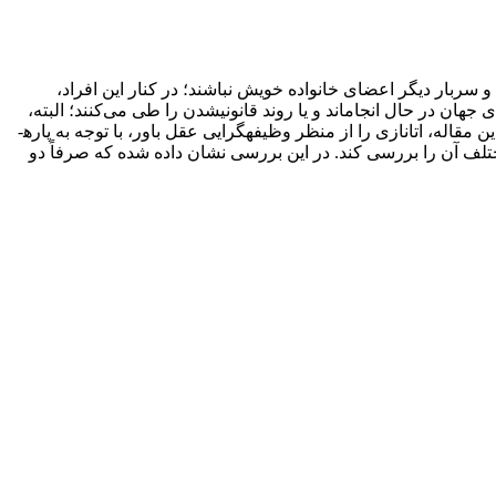
و سربار دیگر اعضای خانواده خویش نباشند؛ در کنار این افراد،
ان در حال انجام­اند و یا روند قانونی­شدن را طی می‌کنند؛ البته،
این پدیده مخالفان بسیار جدی­ای نیز دارد. در میان بررسی­های پزشکی، فقهی، حقوقی، اخلاقی و...، تحلیل اخلاقی اتانازی جایگاه ویژه­ای دارد. این مقاله، اتانازی را از منظر وظیفه­گرایی عقل باور، با توجه به پاره­
مختلف آن را بررسی کند. در این بررسی نشان داده شده که صرفاً دو