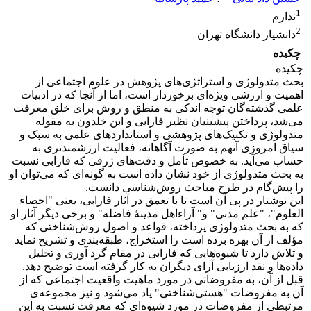
1
ندارم
2
دانشیار دانشگاه تهران
چکیده
چکیده
بحث متدولوژی و استراتژی‌های پژوهش در علوم اجتماعی از
اهمیت و ارزشی ویژه‌ای برخوردار است، اما از آنجا که در ادبیات
علمی گذشته‌گان توجه اندکی به منطق و روش برای خلق معرفت
می‌شد، پرداختن پیشینیان نظیر فارابی و ابن خلدون به مقوله
متدولوژی و تکنیک‌های پژوهشی و استانداردهای علمی به سبک و
سیاق امروزی آنهم به صورت آگاهانه، فعالیت ارزشمندتری به
حساب می‌آید. به خصوص تأمل و دقت‌های ژرفی که فارابی نسبت
به بحث متدولوژی از خود نشان داده است به گونه‌ای که می‌توان او
را پیش‌گام در طرح مباحث روش‌شناسی دانست.
این نوشتار در پی آن است تا با تعمق در آثار فارابی، یعنی "احصاء
العلوم"، "علم مدنی" و" آراءاهل مدینۀ فاضله" و برخی دیگر آثار او
که به بحث متدولوژی پرداخته، قواعد و اصول روش‌شناختی که
مؤلف از آن بهره برده است را استخراج، طبقه‌بندی و تشریح نماید
و تلاش دارد تا شیوه‌هایی که فارابی در مقام گرد آوری و تحلیل
داده‌ها و نقد ارزیابی آرای دیگران به کار گرفته است توضیح دهد.
قبل از آن، به مفروضاتی در مورد ماهیت واقعیت اجتماعی که از
آن به مفروضات "هستی‌شناختی" یاد می‌شود و نیز مجموعه‌ی
مرتبطی از مفروضات در مورد شیوه‌ای که معرفت نسبت به این