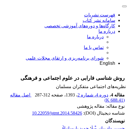
فهرست نشریات
سامانه نشر کتاب
کارگاه‌ها و دوره‌های آموزشی تخصصی
درباره ما
درباره ما
تماس با ما
شورای برنامه‌ریزی و ارتقای مجلات علمی
English
روش شناسی فارابی در علوم اجتماعی و فرهنگی
نظریه‌های اجتماعی متفکران مسلمان
مقاله 4
،
دوره 4، شماره 2
، 1393
، صفحه
287-312
اصل مقاله
)
688.41 K
(
نوع مقاله: مقاله پژوهشی
شناسه دیجیتال (DOI):
10.22059/jstmt.2014.58426
نویسندگان
2
1
*
حسین داد بیانی
؛
حمید پارسانیا