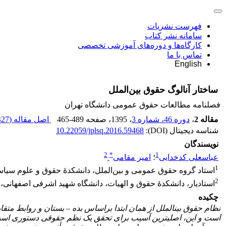
فهرست نشریات
سامانه نشر کتاب
کارگاه‌ها و دوره‌های آموزشی تخصصی
تماس با ما
English
ساختار آنالوگ حقوق بین‌الملل
فصلنامه مطالعات حقوق عمومی دانشگاه تهران
مقاله 2
،
دوره 46، شماره 3
، 1395
، صفحه
465-489
اصل مقاله (
27 K
شناسه دیجیتال (DOI):
10.22059/jplsq.2016.59468
نویسندگان
2
*
1
عباسعلی کدخدایی
؛
امیر مقامی
1
استاد گروه حقوق عمومی و بین‌الملل، دانشکدۀ حقوق و علوم سیاسی
2
استادیار، دانشکدۀ حقوق و الهیات، دانشگاه شهید اشرفی اصفهانی،
چکیده
نظام حقوق بین­الملل از همان ابتدا براساس بده
–
بستان و روابط متقا
است و این، اصلی­ترین آسیب برای تحقق یک نظم حقوقی دستوری است که ب