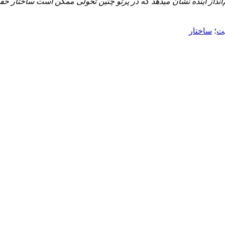
م‌انداز آینده نشان می­دهد که در پرتو چنین تحولی ممکن است ساختار ح
ت
؛
ساختار