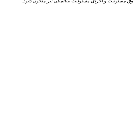
قوق مسئولیت و اجرای مسئولیت بین­المللی نیز متحول شود.