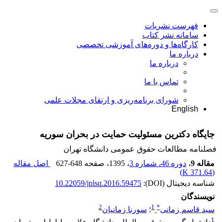
فهرست نشریات
سامانه نشر کتاب
کارگاه‌ها و دوره‌های آموزشی تخصصی
درباره ما
درباره ما
تماس با ما
شورای برنامه‌ریزی و ارتقای مجلات علمی
English
جایگاه دکترین مسئولیت حمایت در بحران سوریه
فصلنامه مطالعات حقوق عمومی دانشگاه تهران
مقاله 9
،
دوره 46، شماره 3
، 1395
، صفحه
627-648
اصل مقاله
)
371.64 K
(
شناسه دیجیتال (DOI):
10.22059/jplsq.2016.59475
نویسندگان
2
1
*
سید قاسم زمانی
؛
سورنا زمانیان
1