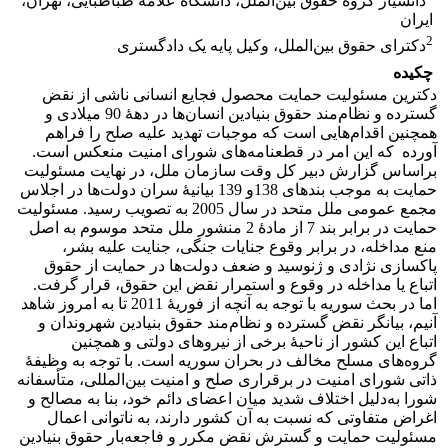
دانشیار گروه حقوق بین‌الملل، دانشگاه علامه طباطبایی، تهران،
ایران
2
دکترای حقوق بین‌الملل، وکیل پایه یک دادگستری
چکیده
دکترین مسئولیت حمایت محصول فجایع انسانی ناشی از نقض
گسترده و نظام‌مند حقوق بنیادین انسان‌ها در دهۀ 90 میلادی و
همچنین اقدام‌هایی است که موجبات تهدید علیه صلح را فراهم
آورده که این امر در قطعنامه‌های شورای امنیت منعکس است.
براساس گزارش دبیر کل وقت سازمان ملل، در نهایت مسئولیت
حمایت به موجب بندهای 138و 139 بیانیۀ سران دولت‌ها در اجلاس
مجمع عمومی ملل متحد در سال 2005 به تصویب رسید. مسئولیت
حمایت در برابر بند 7 از مادۀ 2 منشور ملل متحد موسوم به اصل
منع مداخله، در برابر وقوع جنایات جنگی، جنایت علیه بشر،
پاکسازی نژادی و ژنوسید و ضعف دولت‌ها در حمایت از حقوق
اتباع یا مداخله در وقوع و استمرار نقض این حقوق، قرار گرفت.
اما در بحث سوریه با توجه به آنچه از فوریۀ 2011 تا به امروز شاهد
آنیم، بیانگر نقض گسترده و نظام‌مند حقوق بنیادین شهروندان و
اتباع این کشور از ناحیۀ برخی از نیروهای دولتی و همچنین
گروه‌های مسلح مخالف در بحران سوریه است. با توجه به وظیفۀ
ذاتی شورای امنیت در برقراری صلح و امنیت بین‌المللی، متأسفانه
شورا به‌دلیل اختلاف شدید میان اعضای دائم خود، بنا به مصالح و
اغراض متفاوتی که نسبت به آن کشور دارند، به ناتوانی اعمال
مسئولیت حمایت و گسترش نقض مکرر و فاجعه‌بار حقوق بنیادین