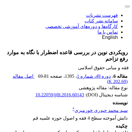
فهرست نشریات
سامانه نشر کتاب
کارگاه‌ها و دوره‌های آموزشی تخصصی
تماس با ما
English
رویکردی نوین در بررسی قاعده اضطرار با نگاه به موارد
رفع تزاحم
فقه و مبانی حقوق اسلامی
مقاله 6
،
دوره 49، شماره 1
، 1395
، صفحه
69-81
اصل مقاله
)
202.69 K
(
نوع مقاله: مقاله پژوهشی
شناسه دیجیتال (DOI):
10.22059/jjfil.2016.60143
نویسنده
*
سید محمد حیدری خورمیزی
دانش آموخته سطح 4 فقه و اصول حوزه علمیه قم
چکیده