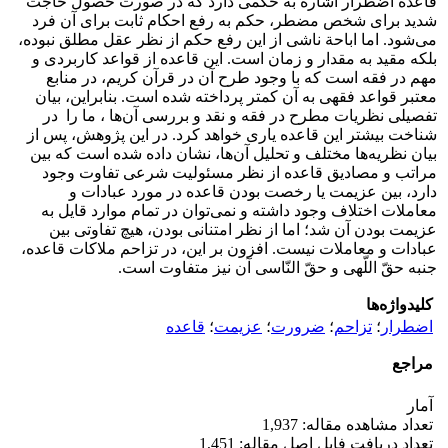
قاعده اضطرار اشاره به حکمی دارد که در صورت حصول حاجت
شدید برای شخص مضطر، حکم به رفع احکام ثابت برای آن فرد
می‌شود. اما اباحة ناشی از این رفع حکم از نظر عقل مطلق نبوده،
بلکه مقید به مقدار و زمان است. این قاعده از قواعد کاربردی و
مهم در فقه است که با وجود طرح آن در قرآن کریم، در منابع
معتبر قواعد فقهی به آن کمتر پرداخته شده است. بنابراین، بیان
تفصیلی نظریات مطرح در فقه و نقد و بررسی آن‌ها ، ما را در
شناخت بیشتر این قاعده یاری خواهد کرد. در این پژوهش، پس از
بیان نظریه‌ها مختلف و تحلیل آن‌ها، نشان داده شده است که بین
مراتب و مصادیق قاعده از نظر مسئولیت شرعی تفاوت وجود
دارد، بین عزیمت یا رخصت بودن قاعده در مورد عبادات و
معاملات اختلاف وجود داشته و نمی‌توان در تمام موارد قایل به
عزیمت بودن آن شد؛ اما از نظر امتنانی بودن، هیچ تفاوتی بین
عبادات و معاملات نیست. افزون بر این، در تزاحم ملاکات قاعده،
جنبه حقّ اللّهی و حقّ النّاسی آن نیز متفاوت است.
کلیدواژه‌ها
اضطرار
؛
تزاحم
؛
ضرورت
؛
عزیمت
؛
قاعده
مراجع
آمار
تعداد مشاهده مقاله: 1,937
تعداد دریافت فایل اصل مقاله: 1,451