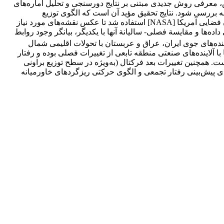
ش، معرفی روش جدیدی مبتنی بر نتایج دورسنجی و تحلیل آماره‌های
 بررسی شود. نتایج تحقیق مؤید آن است که الگوی توزیع
ریزگردهای خاورمیانه از معیارهای غیرخطی با روند آشوبناک تبعیت می‌کند. برای اثبات این امر از تصاویر سنجندة MODIS متعلق به سازمان فضایی آمریکا [NASA] استفاده شد تا عکس نقشه‌های مورد نیاز
ند. تحلیل مکانی داده‌ها و مقایسة فصلی- سالیانة آنها با یکدیگر، بیانگر وجود روابط
ا استفاده از معادلة پراش- مسافت مارک و آرونسون (1984)، ضمن اثبات ارتباط آلاینده‌های جوی ایران، عراق و عربستان با تحولات اقلیمی شمال
 آلاینده‌های صنعتی منطقه تابعی از تغییرات فصلی بوده و رفتار
ت. همچنین تغییرات بعد فرکتال (به‌ویژه در سطح توزیع براونی
 پیش‌بینی رفتار تجمعی و الگوی حرکتی ریزگردهای خاورمیانه