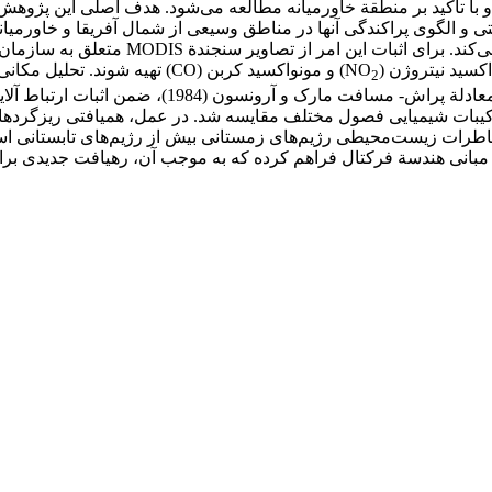
د و با تأکید بر منطقة خاورمیانه مطالعه می‌شود. هدف اصلی این پژوه
و الگوی پراکندگی آنها در مناطق وسیعی از شمال آفریقا و خاورمیانه
) و مونواکسید کربن (CO) تهیه شو
2
نسبی نمایی در الگوی پراکندگی ریزگردهاست. بنابراین ب
ترکیبات شیمیایی فصول مختلف مقایسه شد. در عمل، همیافتی ریزگردها با
مخاطرات زیست‌محیطی رژیم‌های زمستانی بیش از رژیم‌های تابستانی اس
انی هندسة فرکتال فراهم کرده که به موجب آن، رهیافت جدیدی برای