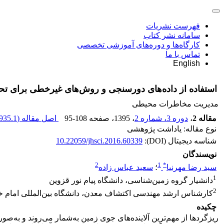
فهرست نشریات
سامانه نشر کتاب
کارگاه‌ها و دوره‌های آموزشی تخصصی
تماس با ما
English
استفاده از داده‌های دورسنجی و روش‌های غیرخطی برای تح
مدیریت مخاطرات محیطی
مقاله 2
،
دوره 3، شماره 2
، 1395
، صفحه
95-108
اصل مقاله (
935.1 K
نوع مقاله: یاداشت پژوهشی
شناسه دیجیتال (DOI):
10.22059/jhsci.2016.60339
نویسندگان
2
1
*
سید رضا مهرنیا
؛
سعید عباس زاده
1
دانشیار گروه زمین‌شناسی، دانشگاه پیام نور قزوین
2
کارشناس ارشد مهندسی اکتشاف معدن، دانشگاه بین‌المللی امام خ
چکیده
ریزگردها از مهم‌ترین آلاینده‌های جوی زمین به‌شمار می‌روند و ب