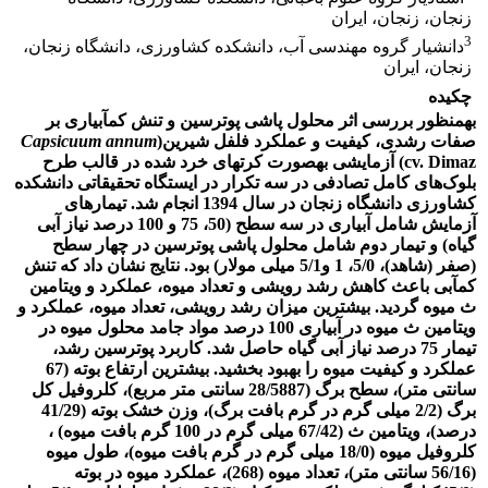
زنجان، زنجان، ایران
3
دانشیار گروه مهندسی آب، دانشکده کشاورزی، دانشگاه زنجان،
زنجان، ایران
چکیده
به‏منظور بررسی اثر محلول پاشی پوترسین و تنش کم­آبیاری بر
صفات رشدی، کیفیت و عملکرد فلفل شیرین(
Capsicuum annum
cv. Dimaz) آزمایشی به‏صورت کرت­های خرد شده در قالب طرح
بلوک‌­های کامل تصادفی در سه تکرار در ایستگاه تحقیقاتی دانشکده
کشاورزی دانشگاه زنجان در سال 1394 انجام شد. تیمار­های
آزمایش شامل آبیاری در سه سطح (50، 75 و 100 درصد نیاز آبی
گیاه) و تیمار دوم شامل محلول ­پاشی پوترسین در چهار سطح
(صفر (شاهد)، 5/0، 1 و5/1 میلی مولار) بود. نتایج نشان داد که تنش
کم­آبی باعث کاهش رشد رویشی و تعداد میوه، عملکرد و ویتامین
ث میوه گردید. بیشترین میزان رشد رویشی، تعداد میوه، عملکرد و
ویتامین ث میوه در آبیاری 100 درصد مواد جامد محلول میوه در
تیمار 75 درصد نیاز آبی گیاه حاصل شد. کاربرد پوترسین رشد،
عملکرد و کیفیت میوه را بهبود بخشید. بیشترین ارتفاع بوته (67
سانتی متر)، سطح برگ (28/5887 سانتی متر مربع)، کلروفیل کل
برگ (2/2 میلی گرم در گرم بافت برگ)، وزن خشک بوته (41/29
درصد)، ویتامین ث (67/42 میلی گرم در 100 گرم بافت میوه) ،
کلروفیل میوه (18/0 میلی گرم در گرم بافت میوه)، طول میوه
(56/16 سانتی متر)، تعداد میوه (268)، عملکرد میوه در بوته