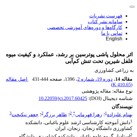
فهرست نشریات
سامانه نشر کتاب
کارگاه‌ها و دوره‌های آموزشی تخصصی
تماس با ما
English
اثر محلول پاشی پوترسین بر رشد، عملکرد و کیفیت میوه
فلفل شیرین تحت تنش کم‌آبی
به زراعی کشاورزی
مقاله 14
،
دوره 19، شماره 2
، 1396
، صفحه
431-444
اصل مقاله
)
410.65 K
(
نوع مقاله: مقاله پژوهشی
شناسه دیجیتال (DOI):
10.22059/jci.2017.60425
نویسندگان
3
2
2
*
1
بهنام علیزاده
؛
زهرا قهرمانی
؛
طاهر برزگر
؛
جعفر نیکبخت
1
دانش آموخته کارشناسی ارشد علوم باغبانی، دانشکده
کشاورزی دانشگاه زنجان، زنجان، ایران
2
استادیار گروه علوم باغبانی، دانشکده کشاورزی، دانشگاه