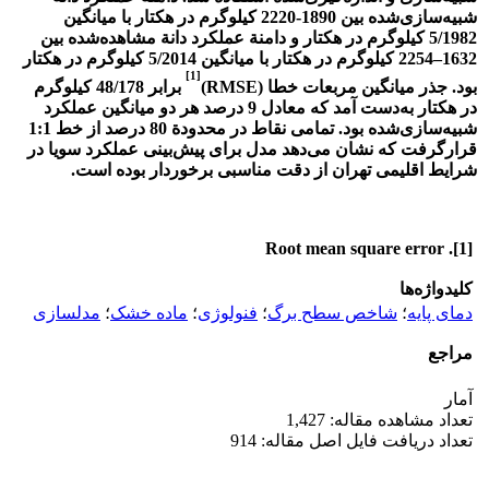
شبیه‌سازی‌شده بین 1890-2220 کیلوگرم در هکتار با میانگین
5/1982 کیلوگرم در هکتار و دامنة عملکرد دانة مشاهده‌شده بین
1632–2254 کیلوگرم در هکتار با میانگین 5/2014 کیلوگرم در هکتار
[1]
بود. جذر میانگین مربعات خطا (RMSE)
برابر 48/178 کیلوگرم
در هکتار به‌دست آمد که معادل 9 درصد هر دو میانگین عملکرد
شبیه‌سازی‌شده بود. تمامی نقاط در محدودة 80 درصد از خط 1:1
قرارگرفت که نشان می‌دهد مدل برای پیش‌بینی عملکرد سویا در
شرایط اقلیمی تهران از دقت مناسبی برخوردار بوده است.
[1]. Root mean square error
کلیدواژه‌ها
دمای پایه
؛
شاخص سطح برگ
؛
فنولوژی
؛
ماده خشک
؛
مدل‏سازی
مراجع
آمار
تعداد مشاهده مقاله: 1,427
تعداد دریافت فایل اصل مقاله: 914