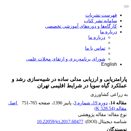
فهرست نشریات
سامانه نشر کتاب
کارگاه‌ها و دوره‌های آموزشی تخصصی
درباره ما
درباره ما
تماس با ما
شورای برنامه‌ریزی و ارتقای مجلات علمی
English
پارامتر‌یابی و ارزیابی مدلی ساده در شبیه‌سازی رشد و
عملکرد گیاه سویا در شرایط اقلیمی تهران
به زراعی کشاورزی
مقاله 14
،
دوره 19، شماره 3
، پاییز 1396
، صفحه
751-765
اصل
مقاله (
528.54 K
)
نوع مقاله: مقاله پژوهشی
شناسه دیجیتال (DOI):
10.22059/jci.2017.60477
نویسندگان