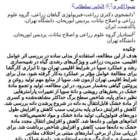
2
1
*
شیوا اکبری
؛
الیاس سلطانی
1
دانشجوی دکتری زراعت-فیزیولوژی گیاهان زراعی، گروه علوم
زراعی و اصلاح نباتات، پردیس ابوریحان، دانشگاه تهران،
پاکدشت، ایران
2
استادیار گروه علوم زراعی و اصلاح نباتات، پردیس ابوریحان،
دانشگاه تهران
چکیده
هدف از این مطالعه، استفاده از مدلی ساده در بررسی اثر عوامل
اقلیمی، مدیریت زراعی و ویژگی‌های رشدی گیاه در شبیه‌سازی
رشد و عملکرد سویا در شرایط اقلیمی تهران بود تا ابزاری کارگشا
برای مطالعة عوامل مؤثر بر عملکرد به‌کار گرفته شود. مدل برای
شرایط اقلیمی تهران آزمون شد. سویا از منابع مهم تولید روغن و
پروتئین گیاهی به‌شمار می‌رود. در این مطالعه، تولید و تجمع مادة
خشک در بخش‌های رویشی و دانة سویا از تغییرات پارامتر‌هایی
نظیر دمای پایه، شاخص سطح برگ حداکثر مشاهده‌شده و کسری
از مادة خشک قابل‌انتقال به دانه در شروع پرشدن دانه بررسی شد.
کاهش و افزایش دمای پایه به‌ترتیب سبب کاهش و افزایش طول
دوره‌های فنولوژیکی، تولید مادة خشک و مواد تخصیص‌‌یافته به
اندام‌های هوایی و دانه‌ها شد. کاهش و افزایش انتقال مجدد مادة
خشک به دانه‌ها سبب کاهش و افزایش شاخص برداشت شد. برای
ارزیابی مدل از برخی آماره‌های مبتنی بر اختلاف مقادیر
شبیه‌سازی و اندازه‌گیری‌شده استفاده شد. دامنة عملکرد دانة