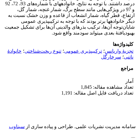
درصد داشتند. با توجه به نتایج، خانواده­های با شماره‌های 93، 72، 92
و 97 در ویژگی‌هایی مانند سطح برگ، شمار غنچه، شمار گل،
ارتفاع، قطر گیاه، شمار انشعاب از قاعده و وزن خشک نسبت به
دیگر خانواده­ها برتر بودند که با توجه به ترکیب‎پذیری عمومی
شایان‌توجه آن‌ها، ترکیب بذرهای والدینی آن‌ها برای تشکیل جمعیت
بهبودیافتۀ بعدی می‎تواند سودمند واقع شود.
کلیدواژه‌ها
تجزیۀ واریانس
؛
ترکیب‎پذیری عمومی
؛
تنوع ریخت‌شناختی
؛
خانوادۀ
ناتنی
؛
سرخارگل
مراجع
آمار
تعداد مشاهده مقاله: 1,845
تعداد دریافت فایل اصل مقاله: 1,191
سامانه مدیریت نشریات علمی.
طراحی و پیاده سازی از
سیناوب