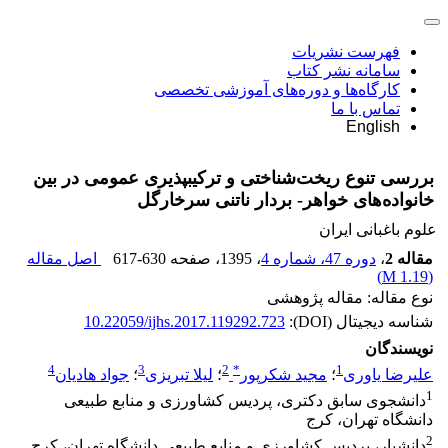
فهرست نشریات
سامانه نشر کتاب
کارگاه‌ها و دوره‌های آموزشی تخصصی
تماس با ما
English
بررسی تنوع ریخت‌شناختی و ترکیب‎پذیری عمومی در بین
خانواده‌های خواهر- بردار ناتنی سرخارگل
علوم باغبانی ایران
مقاله 2
،
دوره 47، شماره 4
، 1395
، صفحه
617-630
اصل مقاله
)
1.19 M
(
نوع مقاله: مقاله پژوهشی
شناسه دیجیتال (DOI):
10.22059/ijhs.2017.119292.723
نویسندگان
4
3
2
*
1
علیرضا یاوری
؛
مجید شکرپور
؛
لیلا تبریزی
؛
جواد هادیان
1
دانشجوی سابق دکتری، پردیس کشاورزی و منابع طبیعی
دانشگاه تهران، کرج
2
دانشیار، پردیس کشاورزی و منابع طبیعی دانشگاه تهران، کرج