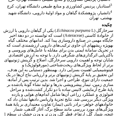
3
استادیار، پردیس کشاورزی و منابع طبیعی دانشگاه تهران، کرج
4
دانشیار، پژوهشکدۀ گیاهان و مواد اولیۀ دارویی، دانشگاه شهید
بهشتی، تهران
چکیده
سرخارگل (
purpurea
Echinacea
L.) یکی از گیاهان دارویی با ارزش
از خانوادۀ کاسنی (Asteraceae) است که توانسته در دو دهة اخیر
جایگاه مهمی در صنایع داروسازی پیدا کند. اندام­های مختلف گیاه
به‎ویژه ریشه­های آن حاوی ترکیب‌های دارویی ارزشمندی است که
در تحریک سامانة ایمنی بدن برای مقابله با عامل‌های ویروسی و
باکتریایی اثرگذاری‌های شگرفی دارد. با توجه به ارزش اقتصادی
شایان توجه و اهمیت دارویی سرخارگل، اصلاح و گزینش ژنوتیپ­های
برتر از لحاظ ویژگی‌های ریخت‌شناختی (مورفولوژیک) و
فیتوشیمیایی اهمیت بسزایی دارد. به‎منظور دستیابی به این هدف،
این تحقیق بر پایۀ گزینش ژنوتیپ­های برتر و ارزیابی نتاج آن‌ها در یک
جمعیت دارای تنوع، طراحی و اجرا شد. بدین ترتیب پس از آماده­
سازی زمین، تیمار پیش‎رویشی بذرها و تولید نشاء گونۀ یادشده بر
پایۀ طرح آزمایشی لاتیس ساده با دو تکرار کشت‌شده و مراحل
فنولوژی و عملکرد زراعی آن‌ها شامل اندام‌های هوایی و یازده
ویژگی دیگر بررسی شد. نتایج تجزیۀ واریانس داده­ها نشان داد که
خانواده­های خواهر- برادر ناتنی (تیمار) تفاوت معنی­داری بر پایۀ همۀ
ویژگی‌های مورد بررسی مانند سطح برگ، آغاز گلدهی، شمار
غنچه، شمار گل، ارتفاع، قطر گل، وزن تر و وزن خشک در سطح 1