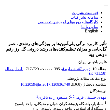
فهرست نشریات
سامانه نشر کتاب
کارگاه‌ها و دوره‌های آموزشی تخصصی
تماس با ما
English
تأثیر کاربرد برگی پلی‌آمین‌ها بر ویژگی‌های رشدی، عمر
گل‌جایی و میزان تنظیم‌کننده‌های رشد درونی گل رز رقم
دولس ویتا
علوم باغبانی ایران
مقاله 10
،
دوره 47، شماره 4
، 1395
، صفحه
717-729
اصل مقاله
)
731.58 K
(
نوع مقاله: مقاله پژوهشی
شناسه دیجیتال (DOI):
10.22059/ijhs.2017.120836.740
نویسندگان
2
1
*
مهدی حسینی فرهی
؛
مسعود زاده باقری
1
استادیار، باشگاه پژوهشگران جوان و نخبگان، واحد یاسوج
دانشگاه آزاد اسلامی- واحد یاسوج، یاسوج، ایران