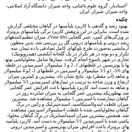
2
استادیار، گروه علوم باغبانی، واحد شیراز، دانشگاه آزاد اسلامی-
واحد شیراز، شیراز، ایران
چکیده
بهبود رشد و گلدهی با کاربرد پلی­آمین­ها در گیاهان مختلفی گزارش
شده ­است. بنابراین در این پژوهش کاربرد برگی پلی­آمین­های برون­زاد
بر ویژگی‌های کمی، عمر گل­جایی (Vase life)، میزان تنظیم‌کننده­های
رشد درونی و پلی­آمین­های درونی گل رز بررسی شد. بدین منظور،
آزمایشی به‌صورت طرح بلوک­های کامل تصادفی با ده تیمار، سه
تکرار و دو بوته در هر تکرار در یک گلخانة آبکشتی (هیدروپونیک)
تجاری در شهر یاسوج انجام گرفت. تیمارها شامل محلول­پاشی بوته­
ها با پوتریسین در غلظت­های 1، 2 و 3 میلی­مولار، اسپرمیدین در غلظت­
های 5/0، 1و 5/1 میلی­مولار و اسپرمین در غلظت­های 1، 2و 4 میلی­مولار
و شاهد (آب مقطر) بود. نتایج نشان داد، بیشترین و کمترین میزان
ارتفاع و وزن شاخه به ترتیب در تیمارهای اسپرمیدین 5/1 میلی­مولار
و شاهد به دست آمد. کاربرد پلی­آمین­ها باعث افزایش عمر گل­جایی
شد به­طوری­که بیشترین عمر گل­جایی به میزان شانزده روز در
گیاهان تیمارشده با اسپرمین 1 میلی­مولار مشاهده شد. بیشترین
میزان غلظت ایندول­استیک­­اسید، اسیدجیبرلیک و زاتین در برگ
گیاهان محلول­پاشی شده با غلظت 4میلی­مولار اسپرمین مشاهده
شد. همچنین بیشترین میزان اسیدآبسایزیک در برگ گیاهان محلول­
پاشی شده با اسپرمیدین 5/1 میلی­مولار به دست آمد. کاربرد پلی­آمین­
های برون­زاد باعث افزایش میزان پوتریسین و اسپرمیدین درونی