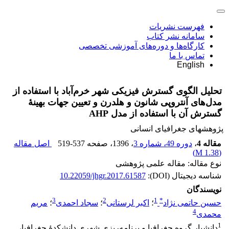
فهرست نشریات
سامانه نشر کتاب
کارگاه‌ها و دوره‌های آموزشی تخصصی
تماس با ما
English
تحلیل الگوی گسترش فیزیکی شهر خرم‌آباد با استفاده از
مدل‌های آنتروپی شانون و هلدرن و تعیین جهات بهینۀ
گسترش آن با استفاده از مدل AHP
پژوهشهای جغرافیای انسانی
مقاله 4
،
دوره 49، شماره 3
، 1396
، صفحه
519-537
اصل مقاله
)
1.38 M
(
نوع مقاله: مقاله علمی پژوهشی
شناسه دیجیتال (DOI):
10.22059/jhgr.2017.61587
نویسندگان
3
2
1
*
حسین حاتمی نژاد
؛
اکبر لرستانی
؛
سجاد احمدی
؛
مریم
4
محمدی
1
دانشیار گروه جغرافیا و برنامه‌ریزی شهری دانشکدۀ جغرافیا،