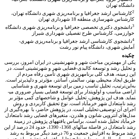
دانشگاه تهران
2
کارشناس ارشد جغرافیا و برنامه‌ریزی شهری دانشگاه تهران،
کارشناس شهرسازی منطقه 18 شهرداری تهران
3
دانشجوی دکتری تخصصی جغرافیا و برنامه‌ریزی شهری دانشگاه
خوارزمی، کارشناس طرح تفصیلی شهرداری شیراز
4
دانشجوی کارشناسی ارشد جغرافیا و برنامه‌ریزی شهری-
آمایش شهری، دانشگاه پیام نور رشت
چکیده
یکی از مهم­ترین مباحث شهر و شهرنشینی در ایران امروز، بررسی
و تحلیل رشد و توسعة کالبدی-فضایی شهر و شهرنشینی است. در
این زمینه، هدف کلی برنامه­ریزی شهری تأمین رفاه مردم از
طریق ایجاد محیطی بهتر، سالم­تر، آسان­تر، مؤثرتر و دلپذیرتر است.
به‌این‌ترتیب، تحلیل تناسب زمین برای توسعة شهری و شناسایی
اراضی مناسب و اولویت­دار برای توسعة­ فضایی بسیار ضروری می­
نماید. هدف این پژوهش، تحلیل عوامل و شاخص­های کمی مؤثر بر
رشد نامتعادل شهر خرم­آباد است. نوع تحقیق کاربردی و روش
اجرای آن توصیفی-تحلیلی است. در پژوهش حاضر، با بهره‌گیری از
مدل‌های آنتروپی شانون و هلدرن، متغیرهای فضایی رشد نامتعادل
خرم­آباد تحلیل شده است. براساس یافته­های پژوهش در زمینة
رشد نامتعادل در فاصلة سال­های 1368- 1390، حدود 24 درصد از این
رشد مربوط به افزایش جمعیت و 76 درصد دیگر مربوط به رشد
افقی و اسپرال است. طبق نتایج تحلیل یافته­های تحقیق، با توجه به