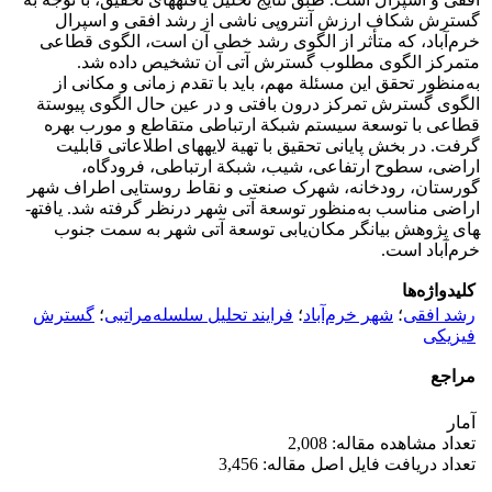
گسترش شکاف ارزش آنتروپی ناشی از رشد افقی و اسپرال
خرم‌آباد، که متأثر از الگوی رشد خطی آن است، الگوی قطاعی
متمرکز الگوی مطلوب گسترش آتی آن تشخیص داده شد.
به‌منظور تحقق این مسئلة مهم، باید با تقدم زمانی و مکانی از
الگوی گسترش تمرکز درون بافتی و در عین حال الگوی پیوستة
قطاعی با توسعة سیستم شبکة ارتباطی متقاطع و مورب بهره
گرفت. در بخش پایانی تحقیق با تهیة لایه­های اطلاعاتی قابلیت
اراضی، سطوح ارتفاعی، شیب، شبکة ارتباطی، فرودگاه،
گورستان، رودخانه، شهرک صنعتی و نقاط روستایی اطراف شهر
اراضی مناسب به‌منظور توسعة آتی شهر درنظر گرفته شد. یافته­
های پژوهش بیانگر مکان‌یابی توسعة آتی شهر به سمت جنوب
خرم‌آباد است.
کلیدواژه‌ها
رشد افقی
؛
شهر خرم‌آباد
؛
فرایند تحلیل سلسله‌مراتبی
؛
گسترش
فیزیکی
مراجع
آمار
تعداد مشاهده مقاله: 2,008
تعداد دریافت فایل اصل مقاله: 3,456