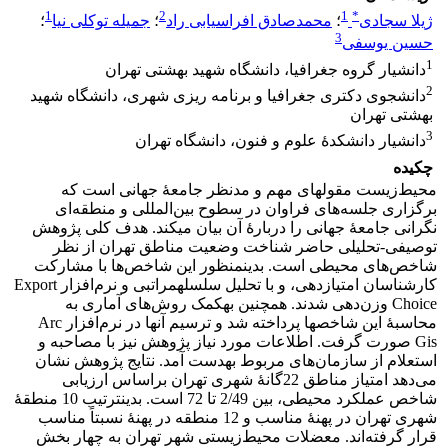
1
2
1
*
ژیلا سجادی
؛
محمدصادق افراسیابی راد
؛
جمیله توکلی نیا
؛
3
حسین یوسفی
1
دانشیار گروه جغرافیا، دانشگاه شهید بهشتی تهران
2
دانشجوی دکتری جغرافیا و برنامه ریزی شهری، دانشگاه شهید
بهشتی تهران
3
دانشیار دانشکدۀ علوم و فنون، دانشگاه تهران
چکیده
محیط‌زیست مقوله­ای مهم و مدنظر جامعۀ جهانی است که
برگزاری جلسه‌های فراوان در سطوح بین‌المللی و منطقه‌ای
نگرانی جامعۀ جهانی را دربارۀ آن بیان می­کند. هدف کلی پژوهش
توصیفی-تحلیلی حاضر شناخت وضعیت مناطق تهران از نظر
شاخص‌های محیطی است. بدین­منظور این شاخص‌ها با مشارکت
کارشناسان امتیازدهی، و با تحلیل سلسله­مراتبی و نرم‌افزار Export
Choice وزن‌دهی شدند. همچنین به­کمک روش‌های آماری به
محاسبۀ این شاخص­ها پرداخته شد و ترسیم آن­ها در نرم‌افزار Arc
Gis صورت گرفت. اطلاعات مورد نیاز پژوهش نیز با مصاحبه و
استعلام از سازمان‌های مربوط به­دست آمد. نتایج پژوهش نشان
می‌دهد امتیاز مناطق 22گانۀ شهری تهران براساس ارزیابی
شاخص عملکرد محیطی، بین 2/49 تا 72 است. بدین­ترتیب 10 منطقۀ
شهری تهران در پهنۀ مناسب و 12 منطقه در پهنۀ نسبتاً مناسب
قرار گرفته‌اند. معضلات محیط‌زیستی شهر تهران به چهار بخش