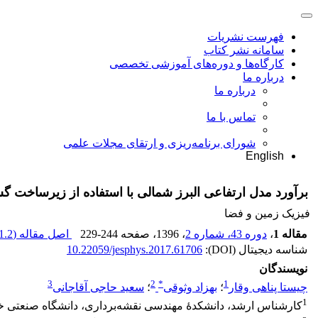
فهرست نشریات
سامانه نشر کتاب
کارگاه‌ها و دوره‌های آموزشی تخصصی
درباره ما
درباره ما
تماس با ما
شورای برنامه‌ریزی و ارتقای مجلات علمی
English
برآورد مدل ارتفاعی البرز شمالی با استفاده از زیرساخت 
فیزیک زمین و فضا
مقاله 1
،
دوره 43، شماره 2
، 1396
، صفحه
229-244
اصل مقاله (
1.2 M
شناسه دیجیتال (DOI):
10.22059/jesphys.2017.61706
نویسندگان
3
2
*
1
چیستا پناهی وقار
؛
بهزاد وثوقی
؛
سعید حاجی آقاجانی
1
کارشناس ارشد، دانشکدۀ مهندسی نقشه‌برداری، دانشگاه صنعتی خو