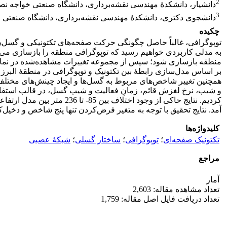
2
دانشیار، دانشکدۀ مهندسی نقشه‌برداری، دانشگاه صنعتی خواجه نص
3
دانشجوی دکتری، دانشکدۀ مهندسی نقشه‌برداری، دانشگاه صنعتی خ
چکیده
توپوگرافی، غالباً حاصل چگونگی حرکت صفحه‌های تکتونیکی و گسل‌ه
به مدلی کاربردی خواهیم رسید که توپوگرافی منطقه را بازسازی می‌ک
منطقه بازسازی شود؛ سپس از مجموعه تغییرات مشاهده‌شده در نمای ز
بر اساس مدل‌سازی رابطۀ بین تکتونیک و توپوگرافی در منطقۀ البر
همچنین تغییر شاخص‌های مربوط به گسل‌ها و ایجاد چینش‌های مختلف 
و شیب، نرخ لغزش قائم، زمانِ فعالیت و شیب گسل، در قالب استفاده 
آمد. نتایج تحقیق با توجه به متغیر فرض‌کردن تنها پنج شاخص و دخیل‌کردن 9 گسل در محاسبات و در نظر نگرفتن عوامل فرسایش و رسوب‌گذاری در شکل نهایی توپوگرافی زمین، نتایج قا
کلیدواژه‌ها
تکتونیک صفحه‌ای
؛
توپوگرافی
؛
ساختار گسلی
؛
شبکۀ عصبی
مراجع
آمار
تعداد مشاهده مقاله: 2,603
تعداد دریافت فایل اصل مقاله: 1,759