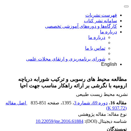
فهرست نشریات
سامانه نشر کتاب
کارگاه‌ها و دوره‌های آموزشی تخصصی
درباره ما
درباره ما
تماس با ما
شورای برنامه‌ریزی و ارتقای مجلات علمی
English
مطالعه محیط های رسوبی و ترکیب شورابه دریاچه
ارومیه با نگرشی بر ارائه راهکار مناسب جهت احیا
نشریه محیط زیست طبیعی
مقاله 16
،
دوره 69، شماره 3
، 1395
، صفحه
835-851
اصل مقاله
)
937.72 K
(
نوع مقاله: مقاله پژوهشی
شناسه دیجیتال (DOI):
10.22059/jne.2016.61884
نویسندگان