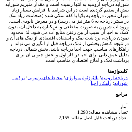
شورابه دریاچه ارومیه به انتها رسیده است و مقدار منیزیم شورابه
بیش از سدیم گردیده است در این شرایط با افزایش بسیار زیاد
میزان تبخیر، دریاچه به پلایا یا کفه نمکی شده (ضخامت زیاد نمک
در بستر دریاچه به 6 متر نیز می رسد) و در معرض نابودی است.
ورود آب شیرین به صورت مقطعی و نه یکباره به داخل آن، بدون
کمک به احیا آن سبب از بین رفتن منابع آب می شود. لذا محدود
نمودن دریاچه، برداشت نمک و استفاده اقتصادی از نمک های آن و
در نتیجه کاهش بخشی از نمک دریاچه قبل از آبگیری می تواند از
راهکارهای مناسب جهت احیا دریاچه باشد. بخش شمالی دریاچه
بدلیل عمق ذاتی برای احیا در فاز اول و بخش جنوبی آن برای
برداشت نمک و املاح اقتصادی مناسب است.
کلیدواژه‌ها
دریاچه ارومیه
؛
پالئوژئولیمنولوژی
؛
محیط های رسوبی
؛
ترکیب
شورابه
؛
راهکار احیا
مراجع
آمار
تعداد مشاهده مقاله: 1,298
تعداد دریافت فایل اصل مقاله: 2,155