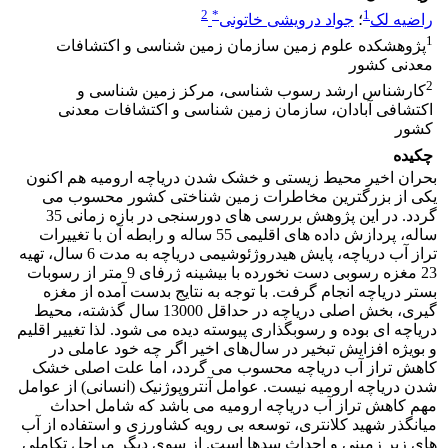
2
*
1
راضیه لک
؛
جواد درویشی خاتونی
1
پژوهشکده علوم زمین سازمان زمین شناسی و اکتشافات
معدنی کشور
2
کارشناس ارشد رسوب شناسی، مرکز زمین شناسی و
اکتشافی آبادان، سازمان زمین شناسی و اکتشافات معدنی
کشور
چکیده
بحران اخیر محیط زیستی و خشک شدن دریاچه ارومیه هم اکنون
یکی از بزرگترین مخاطرات زمین شناختی کشور محسوب می
گردد. در این پژوهش بررسی های دورسنجی در بازه زمانی 35
ساله، پردازش داده های اقلیمی 55 ساله و رابطه آن با تغییرات
تراز آب دریاچه، پایش هیدروژئوشیمی دریاچه به مدت 6 سال، تهیه
23 مغزه رسوبی دست نخورده با بیشینه ژرفای 9 متر از رسوبات
بستر دریاچه انجام گرفت. با توجه به نتایج بدست آمده از مغزه
گیری، بخش اصلی دریاچه در حداقل 13000 سال گذشته، محیط
دریاچه ای بوده و رسوبگذاری پیوسته دیده می شود. لذا تغییر اقلیم
و بویژه افزایش تبخیر در سال‌های اخیر اگر چه خود عاملی در
کاهش تراز آب دریاچه محسوب می گردد، اما علت اصلی خشک
شدن دریاچه ارومیه نیست. عوامل آنتروپوژنیک (انسانی) از عوامل
مهم کاهش تراز آب دریاچه ارومیه می باشد که شامل احداث
میانگذر شهید کلانتری، توسعه بی رویه کشاورزی و استفاده از آب
های زیر زمینی و احداث سدها است. از سوی دیگر مراحل تکاملی