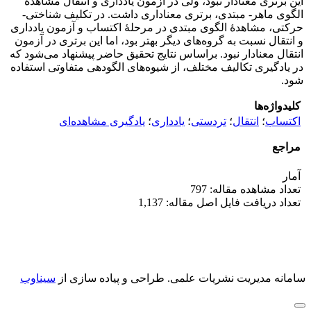
این برتری معنادار نبود، ولی در آزمون یادداری و انتقال مشاهدۀ
الگوی ماهر- مبتدی، برتری معناداری داشت. در تکلیف شناختی-
حرکتی، مشاهدۀ الگوی مبتدی در مرحلۀ اکتساب و آزمون یادداری
و انتقال نسبت به گروه‌های دیگر بهتر بود، اما این برتری در آزمون
انتقال معنادار نبود. براساس نتایج تحقیق حاضر پیشنهاد می‌شود که
در یادگیری تکالیف مختلف، از شیوه‌های الگودهی متفاوتی استفاده
شود.
کلیدواژه‌ها
اکتساب
؛
انتقال
؛
تردستی
؛
یادداری
؛
یادگیری مشاهده‌ای
مراجع
آمار
تعداد مشاهده مقاله: 797
تعداد دریافت فایل اصل مقاله: 1,137
سامانه مدیریت نشریات علمی.
طراحی و پیاده سازی از
سیناوب