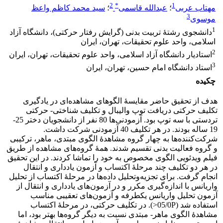
2
*
1
مهتاب عربی
؛
عبدالله قاسمی
؛
سید محمد کاظم واعظ
3
موسوی
1
دانشجوی رشتۀ تربیت بدنی (گرایش رفتار حرکتی)، دانشگاه آزاد
اسلامی، واحد علوم تحقیقات، تهران، ایران
2
استادیار دانشگاه آزاد اسلامی، واحد علوم تحقیقات، تهران، ایران
3
استاد دانشگاه امام حسین، تهران، ایران
چکیده
هدف از تحقیق حاضر مقایسۀ الگوهای مشاهده‌ای در یادگیری
تکلیف حرکتی دریافت توپ والیبال و تکلیف شناختی- حرکتی
تردستی با سه توپ بود. آزمودنی‌ها 80 نفر از دانشجویان دختر 25-
19 ساله بودند. در هر تکلیف 40 آزمودنی شرکت داشت.
شرکت‌کننده‌ها به چهار گروه مشاهدۀ الگوی مبتدی، ماهر، ترکیبی
و گروه فعالیت بدنی تقسیم شدند. همۀ گروه‌های مشاهده از طریق
فیلم ویدئویی الگوی مخصوص به خود را تماشا کردند. در این تحقیق
در هر دو تکلیف چند مرحلۀ اکتساب و آزمون یادداری و انتقال
انجام گرفت. برای تجزیه‌وتحلیل داده‌ها در مرحلۀ اکتساب از تحلیل
واریانس با اندازه‌گیری مکرر و در آزمون‌های یادداری و انتقال از
آزمون تحلیل واریانس یکطرفه و آزمون‌های تعقیبی مناسب
استفاده شد (05/0P<). در تکلیف حرکتی، در مرحلۀ اکتساب
مشاهدۀ الگوی ماهر- مبتدی نسبت به دیگر گروه‌ها بهتر بود، اما