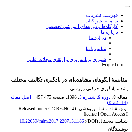
فهرست نشریات
سامانه نشر کتاب
کارگاه‌ها و دوره‌های آموزشی تخصصی
درباره ما
درباره ما
تماس با ما
شورای برنامه‌ریزی و ارتقای مجلات علمی
English
مقایسۀ الگوهای مشاهده‌ای در یادگیری تکالیف مختلف
رشد و یادگیری حرکتی ورزشی
مقاله 8
،
دوره 9، شماره 3
، 1396
، صفحه
457-475
اصل مقاله
)
221.13 K
(
نوع مقاله: مقاله پژوهشی Released under CC BY-NC 4.0
license I Open Access I
شناسه دیجیتال (DOI):
10.22059/jmlm.2017.220713.1186
نویسندگان