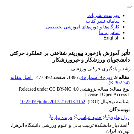
فهرست نشریات
سامانه نشر کتاب
کارگاه‌ها و دوره‌های آموزشی تخصصی
تماس با ما
English
تأثیر آموزش بازخورد بیوریتم شناختی بر عملکرد حرکتی
دانشجویان ورزشکار و غیرورزشکار
رشد و یادگیری حرکتی ورزشی
مقاله 9
،
دوره 9، شماره 3
، 1396
، صفحه
477-492
اصل مقاله
)
302.34 K
(
نوع مقاله: مقاله پژوهشی Released under CC BY-NC 4.0
license I Open Access I
شناسه دیجیتال (DOI):
10.22059/jmlm.2017.216913.1152
نویسندگان
3
2
1
*
رزا رهاوی
؛
حمید عباسی
؛
فریده بیاره
1
استادیار دانشکدۀ تربیت بدنی و علوم ورزشی دانشگاه الزهرا،
تهران، ایران