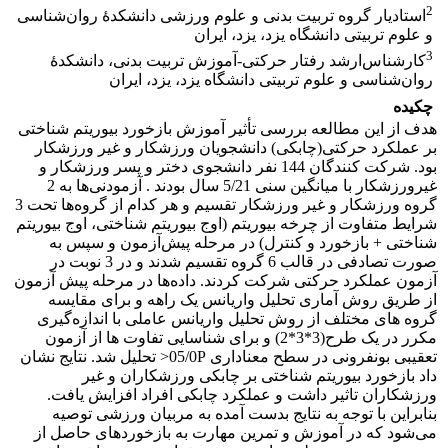
2
استادیار گروه تربیت بدنی و علوم ورزشی دانشکدۀ روان‌شناسی
و علوم تربیتی دانشگاه یزد، یزد، ایران
3
کارشناس‌ارشد رفتار حرکتی-آموزش تربیت بدنی، دانشکدۀ
روان‌شناسی و علوم تربیتی دانشگاه یزد، یزد، ایران
چکیده
هدف از این مطالعه بررسی تأثیر آموزش بازخورد بیوریتم شناختی
بر عملکرد حرکتی(چابکی) دانشجویان ورزشکار و غیر ورزشکار
بود. شرکت کنندگان 144 نفر دانشجوی دختر و پسر ورزشکار و
غیرورزشکار با میانگین سنی 5/21 سال بودند . آزمودنی‌ها به 2
گروه ورزشکار و غیر ورزشکار تقسیم و هر کدام از گروه‌ها تحت 3
شرایط متفاوت از چرخه بیوریتم (اوج بیوریتم شناختی، اوج بیوریتم
شناختی + بازخورد و کنترل) در مرحله پیش‌آزمون و سپس به
صورت تصادفی در قالب 6 گروه تقسیم شدند و در 3 نوبت در
آزمون عملکرد حرکتی شرکت کردند. داده‌ها در مرحله پیش آزمون
از طریق روش آماری تحلیل واریانس یک راهه و برای مقایسه
گروه های مختلف از روش تحلیل واریانس عاملی با اندازه‌گیری
مکرر در یک طرح(3*3*2) و برای شناسایی تفاوت ها از آزمون
تعقیبی بونفرونی در سطح معناداری 05/0P< تحلیل شد. نتایج نشان
داد بازخورد بیوریتم شناختی بر چابکی ورزشکاران و غیر
ورزشکاران تاثیر داشت و عملکرد چابکی افراد افزایش یافت.
بنابراین با توجه به نتایج بدست آمده به مربیان ورزشی توصیه
می‌شود که در آموزش و تمرین مهارت به بازخوردهای حاصل از