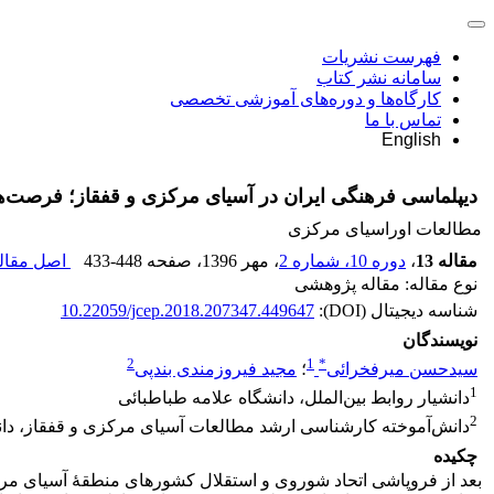
فهرست نشریات
سامانه نشر کتاب
کارگاه‌ها و دوره‌های آموزشی تخصصی
تماس با ما
English
دیپلماسی فرهنگی ایران در آسیای مرکزی و قفقاز؛ فرصت‌ها
مطالعات اوراسیای مرکزی
مقاله 13
،
دوره 10، شماره 2
، مهر 1396
، صفحه
433-448
اصل مقاله
نوع مقاله: مقاله پژوهشی
شناسه دیجیتال (DOI):
10.22059/jcep.2018.207347.449647
نویسندگان
2
1
*
سیدحسن میرفخرائی
؛
مجید فیروزمندی بندپی
1
دانشیار روابط بین‌الملل، دانشگاه علامه طباطبائی
2
دانش‌آموخته کارشناسی ارشد مطالعات آسیای مرکزی و قفقاز، دان
چکیده
بعد از فروپاشی اتحاد شوروی و استقلال کشورهای منطقۀ آسیای مرکز