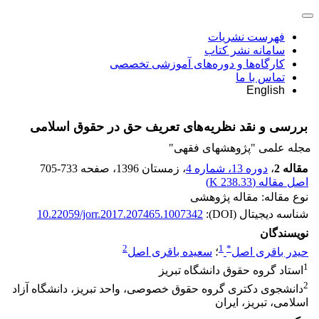
فهرست نشریات
سامانه نشر کتاب
کارگاه‌ها و دوره‌های آموزشی تخصصی
تماس با ما
English
بررسی و نقد نظریه‌های تعریف حق در حقوق اسلامی
مجله علمی "پژوهشهای فقهی"
مقاله 2
،
دوره 13، شماره 4
، زمستان 1396
، صفحه
705-733
اصل مقاله (
238.33 K
)
نوع مقاله: مقاله پژوهشی
شناسه دیجیتال (DOI):
10.22059/jorr.2017.207465.1007342
نویسندگان
2
1
*
حیدر باقری اصل
؛
سعیده باقری اصل
1
استاد گروه حقوق دانشگاه تبریز
2
دانشجوی دکتری گروه حقوق خصوصی، واحد تبریز، دانشگاه آزاد
اسلامی، تبریز، ایران