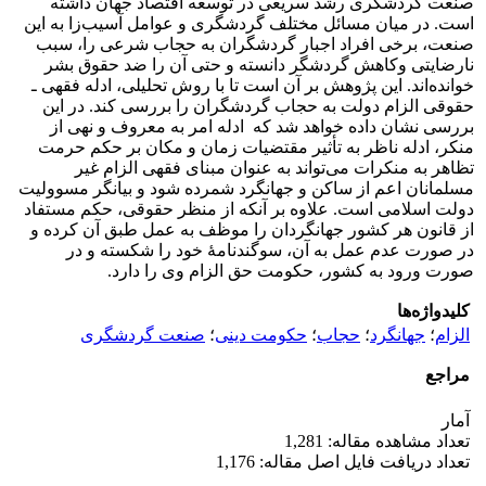
صنعت گردشگری رشد سریعی در توسعه اقتصاد جهان داشته
است. در میان مسائل مختلف گردشگری و عوامل آسیب‌زا به این
صنعت، برخی افراد اجبار گردشگران به حجاب شرعی را، سبب
نارضایتی وکاهش گردشگر دانسته و حتی آن را ضد حقوق بشر
خوانده‌اند. این پژوهش بر آن است تا با روش تحلیلی، ادله فقهی ـ
حقوقی الزام دولت به حجاب گردشگران را بررسی کند. در این
بررسی نشان داده خواهد شد که ادله امر به معروف و نهی از
منکر، ادله ناظر به تأثیر مقتضیات زمان و مکان بر حکم حرمت
تظاهر به منکرات می‌تواند به عنوان مبنای فقهی الزام غیر
مسلمانان اعم از ساکن و جهانگرد شمرده شود و بیانگر مسوولیت
دولت اسلامی است. علاوه بر آنکه از منظر حقوقی، حکم مستفاد
از قانون هر کشور جهانگردان را موظف به عمل طبق آن کرده و
در صورت عدم عمل به آن، سوگندنامۀ خود را شکسته و در
صورت ورود به کشور، حکومت حق الزام وی را دارد.
کلیدواژه‌ها
الزام
؛
جهانگرد
؛
حجاب
؛
حکومت دینی
؛
صنعت گردشگری
مراجع
آمار
تعداد مشاهده مقاله: 1,281
تعداد دریافت فایل اصل مقاله: 1,176