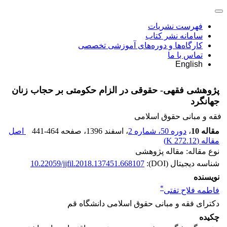
فهرست نشریات
سامانه نشر کتاب
کارگاه‌ها و دوره‌های آموزشی تخصصی
تماس با ما
English
پژوهشی فقهی- حقوقی در الزام حکومتی بر حجاب زنان
جهانگرد
فقه و مبانی حقوق اسلامی
مقاله 10
،
دوره 50، شماره 2
، اسفند 1396
، صفحه
441-464
اصل
مقاله (
272.12 K
)
نوع مقاله: مقاله پژوهشی
شناسه دیجیتال (DOI):
10.22059/jjfil.2018.137451.668107
نویسنده
*
فاطمه فلاح تفتی
دکترای فقه و مبانی حقوق اسلامی دانشگاه قم
چکیده