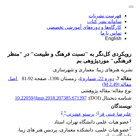
فهرست نشریات
سامانه نشر کتاب
کارگاه‌ها و دوره‌های آموزشی تخصصی
تماس با ما
English
رویکردی کل‌نگر به "نسبت فرهنگ و طبیعت" در "منظر
فرهنگی" موردپژوهی بم
نشریه هنرهای زیبا: معماری و شهرسازی
مقاله 7
،
دوره 22، شماره 4
، زمستان 1396
، صفحه
81-92
اصل
مقاله (
2.49 M
)
نوع مقاله: مقاله پژوهشی
شناسه دیجیتال (DOI):
10.22059/jfaup.2018.207385.671397
نویسندگان
2
*
1
علیرضا عینی فر
؛
پرستو عشرتی
1
عضو هیات علمی دانشگاه تهران، استاد
2
عضو هیات علمی، دانشکده معماری، پردیس هنر های زیبا،
دانشگاه تهران