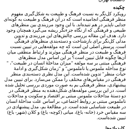
چکیده
رویکرد کل‌نگر به نسبت فرهنگ و طبیعت به شکل‌گیری مفهوم
منظر فرهنگی انجامیده است که در آن فرهنگ و طبیعت به گونه‌ای
جدایی‌ ناپذیر در هم تنیده‌اند. با این وجود مرزبندی بین منظرهای
طبیعی و فرهنگی که از نگاه جزءنگر ریشه می‌گیرد همچنان وجود
دارد. هدف این مقاله بررسی چالش‌های این مرزبندی و تدوین
مدلی کل‌نگر برای بازشناخت و دسته‌بندی منظر‌های‌ فرهنگی
است. پرسش اصلی این است که چه مولفه‌هایی در تبیین نسبت
فرهنگ و طبیعت در منظر فرهنگی موثرند و ارتباط منطقی میان
آن‌ها چگونه قابل تبیین است؟ بر این اساس مدل منظرهای
فرهنگی مبتنی بر سه مولفه‌ "میزان مداخلۀ انسان در طبیعت"، "
نوع مداخله ملموس یا ناملموس" و "زمان شکل‌گیری و ادامۀ
حیات منظر" تدوین شده‌است. این مدل نظری دسته‌بندی منظر
فرهنگی در مقیاس‌های مختلف را ممکن می‌سازد. برای تبیین مدل
پیشنهادی، منظر فرهنگی بم به ‌صورت موردی بررسی تحلیل شده
است. در این بررسی مولفه‌های شکل‌‌دهنده به منظر فرهنگی در
دو دستۀ مداخلات ملموس مبتنی بر اقتصاد و سکونت و مداخلات
ناملموس مبتنی بر روابط اجتماعی، بر اساس علت مداخلۀ انسان
در طبیعت شناسایی شده است. در مطالعۀ بم، مدل پیشنهادی در
سه مقیاس خرد (خانه- باغ)، میانی (کوچه- باغ) و کلان (شهر- باغ)
تبیین شده‌است.
کلیدواژه‌ها