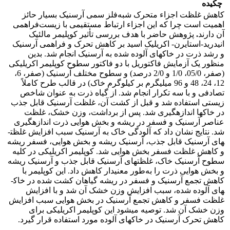
چکیده
کاهش غلظت اجزاء متحرک شبه‌فلز سمی آرسنیک بسیار حائز
اهمیت است چرا که این اجزاء ارتباط مستقیمی با زیست‌فراهمی
آن دارند
.
پژوهش حاضر با هدف بررسی تأثیر کوپلیمر مالئیک
انیدرید-استایرن- اکریلیک اسید بر کاهش تحرک و ­فراهمی آرسنیک
و رشد ذرت در خاک­های­ آلوده شده به آرسنیک انجام شد. بدین
منظور یک آزمایش فاکتوریل با دو فاکتور سطوح کوپلیمر اکریلیکی
(صفر، 05/0، 1/0 و 2/0 درصد) و سطوح مختلف آرسنیک (صفر، 6،
12، 24، 48 و 96 میلی­گرم بر کیلوگرم خاک) در قالب طرح کاملاً
تصادفی و با سه تکرار انجام شد. از گیاه ذرت به عنوان شاخص
زیستی استفاده شد و قبل از کشت آن، غلظت آرسنیک قابل جذب
در خاک­ها اندازه­گیری شد. پس از برداشت، وزن خشک، غلظت
عناصر آرسنیک و فسفر در ریشه و بخش هوایی ذرت اندازه­گیری
شد. نتایج نشان داد که آلودگی خاک به آرسنیک سبب افزایش غلظت­
های آرسنیک قابل جذب، آرسنیک ریشه و بخش هوایی، فسفر ریشه
و کاهش غلظت فسفر بخش هوایی شد. کوپلیمر اکریلیکی در کلیه
سطوح آرسنیک خاک، غلظت­های آرسنیک قابل جذب و آرسنیک ریشه
و بخش هوایی ذرت را به‌طور معنی­دار کاهش داد. این کوپلیمر با
کاهش تجمع آرسنیک و فسفر در ریشه گیاهان کشت شده در خاک­
های آلوده شده، سبب افزایش وزن خشک آن شد و با افزایش
غلظت فسفر و کاهش تجمع آرسنیک در بخش هوایی سبب افزایش
وزن خشک آن شد. توصیه می­شود این کوپلیمر اکریلیکی برای
کاهش تحرک آرسنیک در خاک­های آلوده مورد استفاده قرار گیرد.