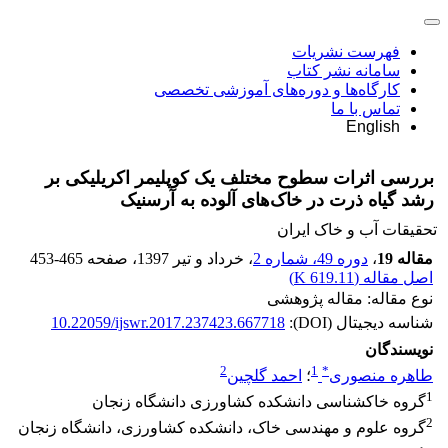
فهرست نشریات
سامانه نشر کتاب
کارگاه‌ها و دوره‌های آموزشی تخصصی
تماس با ما
English
بررسی اثرات سطوح مختلف یک کوپلیمر اکریلیکی بر
رشد گیاه ذرت در خاک‌های آلوده به آرسنیک
تحقیقات آب و خاک ایران
مقاله 19
،
دوره 49، شماره 2
، خرداد و تیر 1397
، صفحه
453-465
اصل مقاله (
619.11 K
)
نوع مقاله: مقاله پژوهشی
شناسه دیجیتال (DOI):
10.22059/ijswr.2017.237423.667718
نویسندگان
2
1
*
طاهره منصوری
؛
احمد گلچین
1
گروه خاکشناسی دانشکده کشاورزی دانشگاه زنجان
2
گروه علوم و مهندسی خاک، دانشکده کشاورزی، دانشگاه زنجان