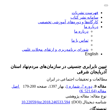
فهرست نشریات
سامانه نشر کتاب
کارگاه‌ها و دوره‌های آموزشی تخصصی
درباره ما
درباره ما
تماس با ما
شورای برنامه‌ریزی و ارتقای مجلات علمی
English
تبیین نابرابری جنسیتی در سازمان‌های مردم‌نهاد استان
آذربایجان شرقی
مطالعات و تحقیقات اجتماعی در ایران
مقاله 9
،
دوره 7، شماره 1
، بهار 1397
، صفحه
179-200
اصل
مقاله (
521.64 K
)
نوع مقاله: مقاله پژوهشی
شناسه دیجیتال (DOI):
10.22059/jisr.2018.246533.594
نویسندگان