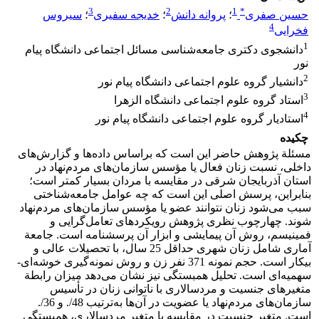
3
2
1
*
حسین صفری
؛
پروانه دانش
؛
خدیجه سفیری
؛
سیروس
4
فخرایی
1
دانشجوی دکتری جامعه‌شناسی مسائل اجتماعی دانشگاه پیام
نور
2
دانشیار گروه علوم اجتماعی دانشگاه پیام نور
3
استاد گروه علوم اجتماعی دانشگاه الزهرا
4
استادیار گروه علوم اجتماعی دانشگاه پیام نور
چکیده
مسئلة پژوهش حاضر این است که براساس داده‌ها و گزارش‌های
داخلی، نسبت زنان فعال یا مؤسس سازمان‌های مردم‌نهاد در
استان آذربایجان شرقی در مقایسه با مردان بسیار کمتر است؛
بنابراین، پرسش اصلی این است که چه عوامل جامعه‌شناختی
سبب می‌شود زنان نتوانند عضو یا مؤسس سازمان‌های مردم‌نهاد
شوند. چهارچوب نظری پژوهش رویکردهای تعامل‌گرایی و
فمینیسم، روش آن پیمایشی و ابزار آن پرسشنامه است. جامعة
آماری شامل زنان شهری حداقل 25 سال، با تحصیلات عالی و
بیکار است. حجم نمونه 371 نفر زن و روش نمونه‌گیری خوشه‌ای-
سهمیه‌ای است. تحلیل همبستگی نیز نشان می‌دهد میزان رابطة
متغیرهای جنسیت و مردسالاری با ناتوانی زنان در تأسیس
سازمان‌های مردم‌نهاد یا عضویت در آن‌ها به‌ترتیب 48/. و 36/.
است. متغیر جنسیت در مقایسه با متغیر مردسالاری، همبستگی