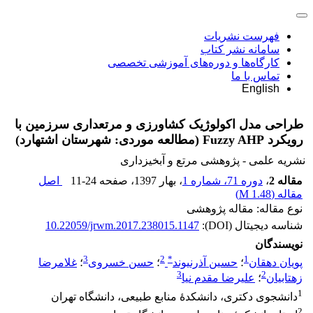
فهرست نشریات
سامانه نشر کتاب
کارگاه‌ها و دوره‌های آموزشی تخصصی
تماس با ما
English
طراحی مدل اکولوژیک کشاورزی و مرتعداری سرزمین با
رویکرد Fuzzy AHP (مطالعه موردی: شهرستان اشتهارد)
نشریه علمی - پژوهشی مرتع و آبخیزداری
مقاله 2
،
دوره 71، شماره 1
، بهار 1397
، صفحه
11-24
اصل
مقاله (
1.48 M
)
نوع مقاله: مقاله پژوهشی
شناسه دیجیتال (DOI):
10.22059/jrwm.2017.238015.1147
نویسندگان
3
2
*
1
پویان دهقان
؛
حسین آذرنیوند
؛
حسن خسروی
؛
غلامرضا
3
2
زهتابیان
؛
علیرضا مقدم نیا
1
دانشجوی دکتری، دانشکدۀ منابع طبیعی، دانشگاه تهران
2