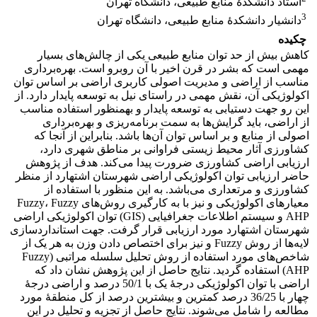
استاد دانشکدۀ منابع طبیعی، دانشگاه تهران
3
دانشیار دانشکدۀ منابع طبیعی، دانشگاه تهران
چکیده
کاهش بیش از حد توان منابع طبیعی یکی از چالش‌های بسیار
مهمی است که بشر در قرن اخیر با آن روبرو است. بهره‌برداری
مناسب از اراضی و مدیریت اصولی کاربری اراضی بر اساس توان
اکولوژیکی آن، نقش مهمی در راستای نیل به توسعه پایدار دارد. از
این رو جهت دستیابی به توسعه پایدار و به­منظور استفاده مناسب
از اراضی، باید گرایش‌ها به سمت برنامه‌ریزی و بهره‌برداری
اصولی از منابع و بر اساس توان آن‌ها باشد. بنابراین از آنجا که
کشاورزی آثار محیط زیستی فراوانی بر مناطق شهری دارد،
ارزیابی اراضی کشاورزی ضرورت پیدا می‌کند. هدف از پژوهش
حاضر ارزیابی توان اکولوژیکی اراضی شهرستان اشتهارد از منظر
کشاورزی و مرتعداری می‌باشد. به این منظور با استفاده از
معیارهای اکولوژیکی و نیز با به کارگیری روش‌های Fuzzy، Fuzzy
AHP و سیستم اطلاعات جغرافیایی (GIS) توان اکولوژیکی اراضی
شهرستان اشتهارد مورد ارزیابی قرار گرفت. جهت استانداردسازی
لایه‌ها از روش Fuzzy و نیز برای اختصاص دادن وزن به هر یک از
شاخص‌های مورد استفاده از روش تحلیل سلسله مراتبی (Fuzzy
AHP) استفاده گردید. نتایج حاصل از این پژوهش نشان داد که
اراضی با توان اکولوژیکی درجۀ یک با 50/1 درصد و اراضی درجۀ
چهار با 36/25 درصد کمترین و بیشترین درصد از کل منطقۀ مورد
مطالعه را شامل می‌شوند. نتایج حاصل از تجزیه و تحلیل در این