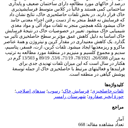
درصد از خاک­های مورد مطالعه دارای ساختمان ضعیف و پایداری
ساختمانی کمی هستند و غالباً در کلاس متوسط فرسایش­پذیری
خاک قرار دارند. در بخش تلفات حاصلحیزی خاک، نتایج نشان داد
که فرسایش نه فقط منجر به از دست رفتن اجزاء معدنی جامد
خاک می­شود بلکه همچنین منجر به تلفات مواد آلی و مواد مغذی
شیمیایی خاک می­شود. تغییر در خصوصیات خاک در نتیجۀ فرسایش
خاک اساساً به دلیل کاهش عمق مؤثر بر سطح حاصلخیزی تأثیر می­
گذارد. یک کاهش معنی­داری در مقدار کرین و نیتروژن و همۀ عناصر
ماکرو و ریزمغذی­ها ایجاد می­شود. تلفات کربن، ازت، فسفر، پتاسیم،
سدیم و مجموع کلسیم و منیزیم در منطقۀ مورد مطالعه به ترتیب
به میزان 26/6588، 78/1921، 71/19، 53/6، 89/19 و 13/503 گرم در
هکتار در سال است که این میزان تلفات تهدیدی جدی برای
فرایندها و فعالیت­های مرتبط با حاصلخیزی خاک از جمله توسعۀ
پوشش گیاهی در منطقه است.
کلیدواژه‌ها
تلفات حاصلخیزی
؛
فرسایش خاک
؛
رسوب
؛
سدهای اصلاحی
؛
حوزۀ آبخیز صفارود
؛
شهرستان رامسر
مراجع
آمار
تعداد مشاهده مقاله: 668