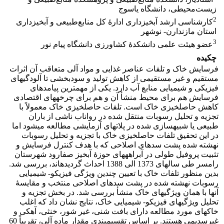
زیست‌محیطی، دانشگاه یاسوج
2
کارشناسی ارشد آبخیزداری ادارۀ کل منابع‌طبیعی و آبخیزداری
استان مازندارن- نوشهر
3
عضو هیئت علمی دانشکدۀ کشاورزی دانشگاه پیام نور
چکیده
فرسایش خاک و تلفات عناصر غذایی و مواد آلی متعاقب آن اثرات
مستقیم و غیر مستقیمی از کاهش تولید و سودبخشی تا آلودگی­های
فیزیکی و شیمیایی منابع آب دارد. یکی از مهم­ترین پیامدهای
فرسایش هم برای محیط منشأ آن و هم برای چرخه­های اقتصادی
کاهش حاصلخیزی خاک است. تلفات حاصلخیزی خاک معمولاً با
تجزیه و تحلیل رسوبات منتقل شده در رواناب ناشی از باران
طبیعی یا شبیه­سازی شده در پلات­های آزمایشی مطالعه می­شود اما
در این تحقیق تلفات حاصلخیزی خاک با تجزیه و تحلیل رسوبات
نهشته شده پشت سدهای اصلاحی که با هدف کنترل فرسایش و
تثبیت پروفیل طولی در آبراهه­های حوزۀ آبخیز صفارود شهرستان
رامسر طی سال­های 1373 الی 1388 احداث گردیده­اند، بررسی شد.
بدین منظور تلفات خاک با تعیین چندین ویژگی فیزیکو- شیمیایی
رسوبات نهشته شده در پشت سدهای اصلاحی منتخب و مقایسۀ
آنها با همان ویژگی­های خاک منشأ بررسی شد. در بخش تجزیه و
تحلیل ویژگی­های فیزیکو- شیمیایی خاک، نتایج نشان داد که اغلب
خاک­های مورد مطالعه دارای بافت شنی، غیر شور، خنثی، آهکی و
غیرسدیمی هستند. بر اساس تقسیم­بندی مقدار ماده آلی، تقریباً 60