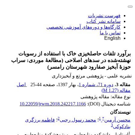
فهرست نشریات
سامانه نشر کتاب
کارگاه‌ها و دوره‌های آموزشی تخصصی
تماس با ما
English
برآورد تلفات حاصلخیزی خاک با استفاده از رسوبات
نهشته‌شده در سدهای اصلاحی (مطالعۀ موردی: سراب
حوزۀ آبخیز صفارود شهرستان رامسر)
نشریه علمی - پژوهشی مرتع و آبخیزداری
مقاله 3
،
دوره 71، شماره 1
، بهار 1397
، صفحه
25-44
اصل
مقاله (
1.27 M
)
نوع مقاله: مقاله پژوهشی
شناسه دیجیتال (DOI):
10.22059/jrwm.2018.242217.1166
نویسندگان
2
1
*
محسن آرمین
؛
محمد رسول رجبی
؛
فاطمه برزگری
3
بنادکوکی
1
استادیار، دانشکده منابع‌طبیعی و پژوهشکدۀ منابع‌طبیعی و