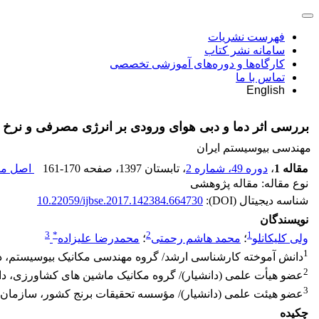
فهرست نشریات
سامانه نشر کتاب
کارگاه‌ها و دوره‌های آموزشی تخصصی
تماس با ما
English
بررسی اثر دما و دبی هوای ورودی بر انرژی مصرفی و ن
مهندسی بیوسیستم ایران
مقاله 1
،
دوره 49، شماره 2
، تابستان 1397
، صفحه
161-170
اصل مقا
نوع مقاله: مقاله پژوهشی
شناسه دیجیتال (DOI):
10.22059/ijbse.2017.142384.664730
نویسندگان
3
*
2
1
ولی کلیکانلو
؛
محمد هاشم رحمتی
؛
محمدرضا علیزاده
1
دانش آموخته کارشناسی ارشد/ گروه مهندسی مکانیک بیوسیستم، دا
2
عضو هیأت علمی (دانشیار)/ گروه مکانیک ماشین های کشاورزی، د
3
عضو هیئت علمی (دانشیار)/ مؤسسه تحقیقات برنج کشور، سازمان 
چکیده