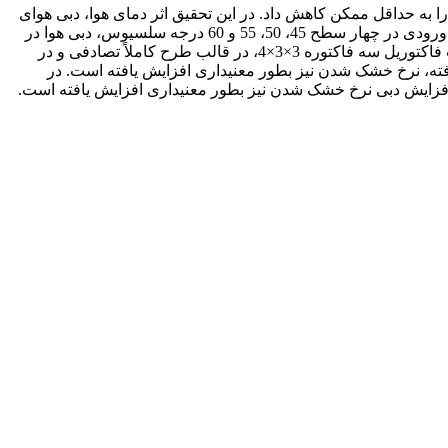
 حداقل ممکن کاهش داد. در این تحقیق اثر دمای هوا، دبی هوای
ورودی و نوع رقم و همچنین اثر متقابلشان بر انرژی مصرفی و نرخ خشک شدن شلتوک در یک خشک­کن بستر سیال بررسی شد. دمای هوای ورودی در چهار سطح 45، 50، 55 و 60 درجه سلسیوس، دبی هوا در
در نظر گرفته شده و آزمایشات به صورت فاکتوریل سه فاکتوره 3×3×4، در قالب طرح کاملاً تصادفی و در
فته، نرخ خشک شدن نیز بطور معنی­داری افزایش یافته است. در
اثیر معنی­داری بر نرخ خشک شدن شلتوک نداشته ولی در دمای 55 و 60 درجه سلسیوس با افزایش دبی نرخ خشک شدن نیز بطور معنی­داری افزایش یافته است.