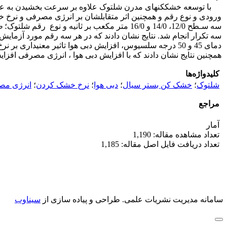
با توسعه خشک­کن­های مدرن شلتوک علاوه بر سرعت بخشیدن به عملی
سه سـطح 12/0، 14/0 و 16/0 متر مکعب بر ثانیه و نوع رقم شلتوک؛
ط
سه تکرار انجام شد. نتایج نشان دادند که در هر سه رقم مورد آزمای
همچنین نتایج نشان دادند که با افزایش دبی هوا ، انرژی مصرفی افزا
کلیدواژه‌ها
شلتوک
؛
خشک کن بستر سیال
؛
دبی هوا
؛
نرخ خشک کردن
؛
انرژی مص
مراجع
آمار
تعداد مشاهده مقاله: 1,190
تعداد دریافت فایل اصل مقاله: 1,185
سامانه مدیریت نشریات علمی.
طراحی و پیاده سازی از
سیناوب