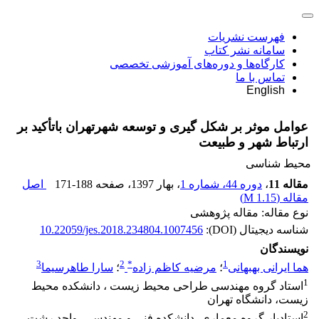
فهرست نشریات
سامانه نشر کتاب
کارگاه‌ها و دوره‌های آموزشی تخصصی
تماس با ما
English
عوامل موثر بر شکل گیری و توسعه شهرتهران باتأکید بر
ارتباط شهر و طبیعت
محیط شناسی
مقاله 11
،
دوره 44، شماره 1
، بهار 1397
، صفحه
171-188
اصل
مقاله (
1.15 M
)
نوع مقاله: مقاله پژوهشی
شناسه دیجیتال (DOI):
10.22059/jes.2018.234804.1007456
نویسندگان
3
2
*
1
هما ایرانی بهبهانی
؛
مرضیه کاظم زاده
؛
سارا طاهرسیما
1
استاد گروه مهندسی طراحی محیط زیست ، دانشکده محیط
زیست، دانشگاه تهران
2
استادیار گروه معماری، دانشکده فنی و مهندسی، واحد رشت،