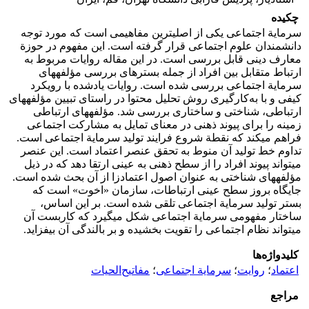
چکیده
سرمایة اجتماعی یکی از اصلی­ترین مفاهیمی است که مورد توجه
دانشمندان علوم اجتماعی قرار گرفته است. این مفهوم در حوزة
معارف دینی قابل بررسی است. در این مقاله روایات مربوط به
ارتباط متقابل بین افراد از جمله بسترهای بررسی مؤلفه­های
سرمایة اجتماعی بررسی شده است. روایات یادشده با رویکرد
کیفی و با به‌کارگیری روش تحلیل محتوا در راستای تبیین مؤلفه­های
ارتباطی، شناختی و ساختاری بررسی شد. مؤلفه­های ارتباطی
زمینه را برای پیوند ذهنی در معنای تمایل به مشارکت اجتماعی
فراهم می­کند که نقطة شروع فرایند تولید سرمایة اجتماعی است.
تداوم خط تولید آن منوط به تحقق عنصر اعتماد است. این عنصر
می­تواند پیوند افراد را از سطح ذهنی به عینی ارتقا دهد که در ذیل
مؤلفه­های شناختی به عنوان اصول اعتمادزا از آن بحث شده است.
جایگاه بروز سطح عینی ارتباطات، سازمان «اخوت» است که
بستر تولید سرمایة اجتماعی تلقی شده است. بر این اساس،
ساختار مفهومی سرمایة اجتماعی شکل می­گیرد که کاربست آن
می­تواند نظام اجتماعی را تقویت بخشیده و بر بالندگی آن بیفزاید.
کلیدواژه‌ها
اعتماد
؛
روایت
؛
سرمایة اجتماعی
؛
مفاتیح‌الحیات
مراجع