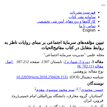
فهرست نشریات
سامانه نشر کتاب
کارگاه‌ها و دوره‌های آموزشی تخصصی
تماس با ما
English
تبیین مؤلفه‌های سرمایۀ اجتماعی بر مبنای روایات ناظر به
روابط متقابل در کتاب مفاتیح‌الحیات
مجله علمی "مدیریت سرمایه اجتماعی"
مقاله 3
،
دوره 5، شماره 2
، تابستان 1397
، صفحه
187-212
اصل
مقاله (
702.11 K
)
نوع مقاله: پژوهشی
شناسه دیجیتال (DOI):
10.22059/jscm.2018.250428.1531
نویسندگان
2
1
*
حسین محمدی
؛
سید محمد موسوی مقدم
1
استادیار، گروه معارف، دانشگاه بین‌‌المللی امام خمینی(ره)،
قزوین، ایران
2
استادیار، پردیس فارابی دانشگاه تهران، قم، ایران