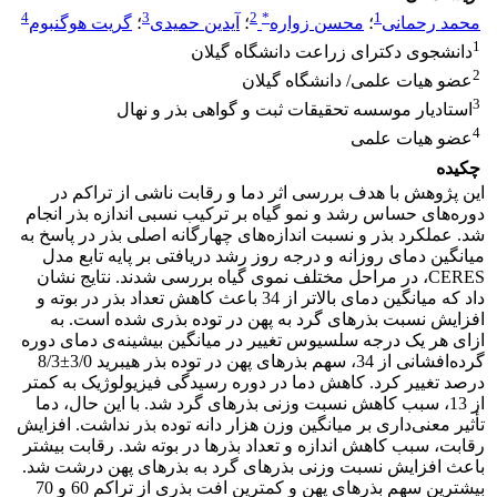
4
3
2
*
1
محمد رحمانی
؛
محسن زواره
؛
آیدین حمیدی
؛
گریت هوگنبوم
1
دانشجوی دکترای زراعت دانشگاه گیلان
2
عضو هیات علمی/ دانشگاه گیلان
3
استادیار موسسه تحقیقات ثبت و گواهی بذر و نهال
4
عضو هیات علمی
چکیده
این پژوهش با هدف بررسی اثر دما و رقابت ناشی از تراکم در
دوره‌های حساس رشد و نمو گیاه بر ترکیب نسبی اندازه بذر انجام
شد. عملکرد بذر و نسبت اندازه‌های چهارگانه اصلی بذر در پاسخ به
میانگین دمای روزانه و درجه ‌روز رشد دریافتی بر پایه تابع مدل
CERES، در مراحل مختلف نموی گیاه بررسی شدند. نتایج نشان
داد که میانگین دمای بالاتر از 34 باعث کاهش تعداد بذر در بوته و
افزایش نسبت بذرهای گرد به پهن در توده بذری شده است. به
ازای هر یک درجه سلسیوس تغییر در میانگین بیشینه‌ی دمای دوره
گرده‌افشانی از 34، سهم بذرهای پهن در توده بذر هیبرید 3/0±8/3
درصد تغییر کرد. کاهش دما در دوره رسیدگی فیزیولوژیک به کمتر
از 13، سبب کاهش نسبت وزنی بذرهای گرد شد. با این حال، دما
تأثیر معنی‌داری بر میانگین وزن هزار دانه توده بذر نداشت. افزایش
رقابت، سبب کاهش اندازه و تعداد بذرها در بوته شد. رقابت بیشتر
باعث افزایش نسبت وزنی بذرهای گرد به بذرهای پهن درشت شد.
بیشترین سهم بذرهای پهن و کمترین افت بذری از تراکم 60 و 70