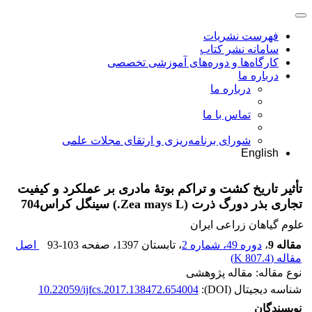
فهرست نشریات
سامانه نشر کتاب
کارگاه‌ها و دوره‌های آموزشی تخصصی
درباره ما
درباره ما
تماس با ما
شورای برنامه‌ریزی و ارتقای مجلات علمی
English
تأثیر تاریخ کشت و تراکم بوتۀ مادری بر عملکرد و کیفیت
تجاری بذر دورگ ذرت (Zea mays L.) سینگل کراس704
علوم گیاهان زراعی ایران
مقاله 9
،
دوره 49، شماره 2
، تابستان 1397
، صفحه
93-103
اصل
مقاله (
807.4 K
)
نوع مقاله: مقاله پژوهشی
شناسه دیجیتال (DOI):
10.22059/ijfcs.2017.138472.654004
نویسندگان