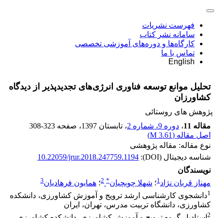
فهرست نشریات
سامانه نشر کتاب
کارگاه‌ها و دوره‌های آموزشی تخصصی
تماس با ما
English
تحلیل موانع توسعه فناوری انرژی‌های تجدیدپذیر از دیدگاه
کشاورزان
پژوهش های روستائی
مقاله 11
،
دوره 9، شماره 2
، تابستان 1397
، صفحه
308-323
اصل مقاله (
3.61 M
)
نوع مقاله: مقاله پژوهشی
شناسه دیجیتال (DOI):
10.22059/jrur.2018.247759.1194
نویسندگان
3
2
*
1
مهناز قربان نژاد
؛
شهلا چوبچیان
؛
همایون فرهادیان
1
دانشجوی کارشناسی ارشد ترویج و آموزش کشاورزی، دانشکده
کشاورزی، دانشگاه تربیت مدرس، تهران، ایران
2
استادیار گروه ترویج و آموزش کشاورزی، دانشکده کشاورزی،