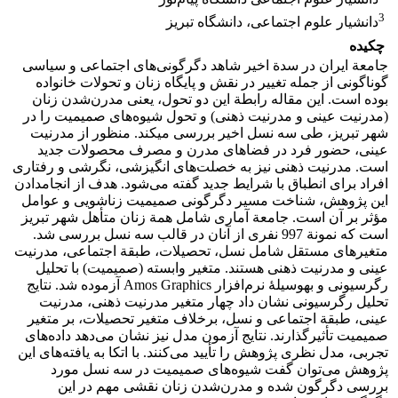
3
دانشیار علوم اجتماعی، دانشگاه تبریز
چکیده
جامعة ایران در سدة اخیر شاهد دگرگونی‌های اجتماعی و سیاسی
گوناگونی از جمله تغییر در نقش و پایگاه زنان و تحولات خانواده
بوده است. این مقاله رابطة این دو تحول، یعنی مدرن‌شدن زنان
(مدرنیت عینی و مدرنیت ذهنی) و تحول شیوه‌های صمیمیت را در
شهر تبریز، طی سه نسل اخیر بررسی می­کند. منظور از مدرنیت
عینی، حضور فرد در فضاهای مدرن و مصرف محصولات جدید
است. مدرنیت ذهنی نیز به خصلت‌های انگیزشی، نگرشی و رفتاری
افراد برای انطباق با شرایط جدید گفته می‌شود. هدف از انجام­دادن
این پژوهش، شناخت مسیر دگرگونی صمیمیت زناشویی و عوامل
مؤثر بر آن است. جامعة آماری شامل همة زنان متأهل شهر تبریز
است که نمونة 997 نفری از آنان در قالب سه نسل بررسی شد.
متغیرهای مستقل شامل نسل، تحصیلات، طبقة اجتماعی، مدرنیت
عینی و مدرنیت ذهنی هستند. متغیر وابسته (صمیمیت) با تحلیل
رگرسیونی و به­وسیلۀ نرم‌افزار Amos Graphics آزموده شد. نتایج
تحلیل رگرسیونی نشان داد چهار متغیر مدرنیت ذهنی، مدرنیت
عینی، طبقة اجتماعی و نسل، برخلاف متغیر تحصیلات، بر متغیر
صمیمیت تأثیرگذارند. نتایج آزمون مدل نیز نشان می‌دهد داده‌های
تجربی، مدل نظری پژوهش را تأیید می‌کنند. با اتکا به یافته‌های این
پژوهش می‌توان گفت شیوه‌های صمیمیت در سه نسل مورد
بررسی دگرگون شده و مدرن‌شدن زنان نقشی مهم در این