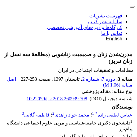
فهرست نشریات
سامانه نشر کتاب
کارگاه‌ها و دوره‌های آموزشی تخصصی
تماس با ما
English
مدرن‌شدن زنان و صمیمیت زناشویی (مطالعۀ سه نسل از
زنان تبریز)
مطالعات و تحقیقات اجتماعی در ایران
مقاله 3
،
دوره 7، شماره 2
، تابستان 1397
، صفحه
227-253
اصل
مقاله (
1.06 M
)
نوع مقاله: مقاله پژوهشی
شناسه دیجیتال (DOI):
10.22059/jisr.2018.260939.708
نویسندگان
3
2
1
*
عباس لطفی زاده
؛
محمد جواد زاهدی
؛
فاطمه گلابی
1
دانشجوی دکتری جامعه‌شناسی و مربی علوم اجتماعی دانشگاه
پیام‌نور
2
دانشیار علوم اجتماعی دانشگاه پیام‌نور