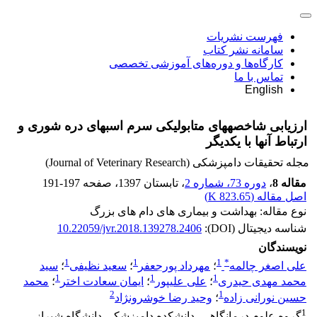
فهرست نشریات
سامانه نشر کتاب
کارگاه‌ها و دوره‌های آموزشی تخصصی
تماس با ما
English
ارزیابی شاخصههای متابولیکی سرم اسبهای دره شوری و
ارتباط آنها با یکدیگر
مجله تحقیقات دامپزشکی (Journal of Veterinary Research)
مقاله 8
،
دوره 73، شماره 2
، تابستان 1397
، صفحه
191-197
اصل مقاله (
823.65 K
)
نوع مقاله: بهداشت و بیماری های دام های بزرگ
شناسه دیجیتال (DOI):
10.22059/jvr.2018.139278.2406
نویسندگان
1
1
1
*
علی اصغر چالمه
؛
مهرداد پورجعفر
؛
سعید نظیفی
؛
سید
1
1
1
محمد مهدی حیدری
؛
علی علیپور
؛
ایمان سعادت اختر
؛
محمد
2
1
حسین نورانی زاده
؛
وحید رضا خوشرونژاد
1
گروه علوم درمانگاهی، دانشکده دامپزشکی دانشگاه شیراز،