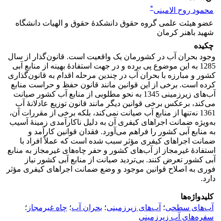
*
محمود روح الامینی
عضو هیئت علمی گروه حقوق دانشکدۀ حقوق و الهیات دانشگاه
شهید باهنر کرمان
چکیده
وجود بحران آب در کشورمان یک واقعیت است. قانون‌گذار از سال
1285 به این موضوع پی برده و در جهت استفادۀ بهینه از منابع آبی
کشور و مبارزه با بحران آب در چندین مرحله اقدام به قانون‌گذاری
کرده است. برخی از این قوانین مانند قانون حفظ و حراست منابع
آب‌های زیرزمینی 1345 به نحو مطلوبی از منابع آب کشور صیانت
می‌کند، برعکس برخی قوانین دیگر مانند قانون توزیع عادلانۀ آب
1361 نه‌تنها از منابع آب صیانت نمی‌کند، بلکه برخی از مقررات آن،
به‌ویژه ضمانت اجراهای کیفری آن به دلیل ناکارآمدی زمینۀ آسیب
به منابع آبی کشور را فراهم می‌آورد. فقدان قوانین کارآمد و
ضمانت‌ اجراهای کیفری مؤثر سبب شده است که عملاً افراد با
استفادۀ غیرمجاز از آب‌های کشور و حفر چاه‌های غیرمجاز به منابع
آبی کشور تعرض کنند. بی‌تردید صیانت از منابع آبی کشور نیاز
فوری به اصلاح قوانین موجود و وضع ضمانت اجراهای کیفری مؤثر
دارد.
کلیدواژه‌ها
آب‌های سطحی
؛
آب‌های زیرزمینی
؛
بحران آب
؛
چاه غیرمجاز
؛
سفره‌های آب زیرزمینی