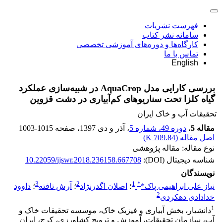
فهرست نشریات
سامانه نشر کتاب
کارگاه‌ها و دوره‌های آموزشی تخصصی
تماس با ما
English
بررسی کارایی مدل AquaCrop در شبیه‌سازی عملکرد
گیاه کلزا تحت سناریوهای کم‌آبیاری در دشت قزوین
تحقیقات آب و خاک ایران
مقاله 5
،
دوره 49، شماره 5
، آذر و دی 1397
، صفحه
1003-1015
اصل مقاله (
709.84 K
)
نوع مقاله: مقاله پژوهشی
شناسه دیجیتال (DOI):
10.22059/ijswr.2018.236158.667708
نویسندگان
3
2
1
*
نیاز علی ابراهیمی پاک*
؛
اصلان اگدرنژاد
؛
آرش تافته
؛
داوود
2
خدادادی دهکردی
1
دانشیار، بخش آبیاری و فیزیک خاک، موسسه تحقیقات خاک و
آب، سازمان تحقیقات، آموزش و ترویج کشاورزی، کرج، ایران