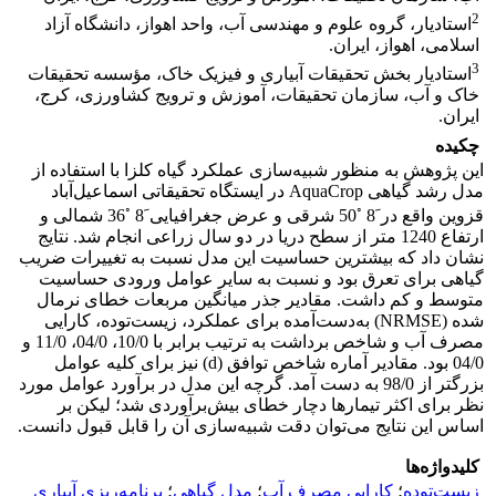
2
استادیار، گروه علوم و مهندسی آب، واحد اهواز، دانشگاه آزاد
اسلامی، اهواز، ایران.
3
استادیار بخش تحقیقات آبیاری و فیزیک خاک، مؤسسه تحقیقات
خاک و آب، سازمان تحقیقات، آموزش و ترویج کشاورزی، کرج،
ایران.
چکیده
این پژوهش به منظور شبیه‌سازی عملکرد گیاه کلزا با استفاده از
مدل رشد گیاهی AquaCrop در ایستگاه تحقیقاتی اسماعیل‌آباد
◦
◦
قزوین واقع در َ8
50 شرقی و عرض جغرافیایی َ8
36 شمالی و
ارتفاع 1240 متر از سطح دریا در دو سال زراعی انجام شد. نتایج
نشان داد که بیشترین حساسیت این مدل نسبت به تغییرات ضریب
گیاهی برای تعرق بود و نسبت به سایر عوامل ورودی حساسیت
متوسط و کم داشت. مقادیر جذر میانگین مربعات خطای نرمال
شده (NRMSE) به‌دست‌آمده برای عملکرد، زیست‌توده، کارایی
مصرف آب و شاخص برداشت به ترتیب برابر با 10/0، 04/0، 11/0 و
04/0 بود. مقادیر آماره شاخص توافق (d) نیز برای کلیه عوامل
بزرگتر از 98/0 به دست آمد. گرچه این مدل در برآورد عوامل مورد
نظر برای اکثر تیمارها دچار خطای بیش‌برآوردی شد؛ لیکن بر
اساس این نتایج می‌توان دقت شبیه‌سازی آن را قابل قبول دانست.
کلیدواژه‌ها
زیست‌توده
؛
کارایی مصرف آب
؛
مدل‌ گیاهی
؛
برنامه‌ریزی آبیاری