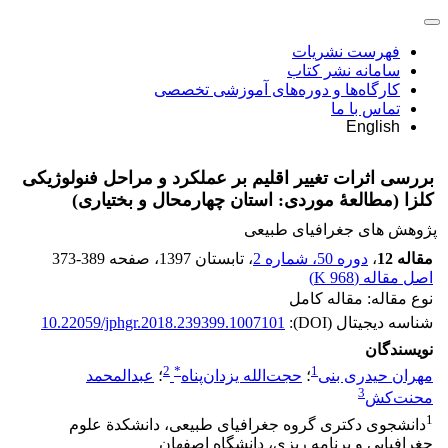
فهرست نشریات
سامانه نشر کتاب
کارگاه‌ها و دوره‌های آموزشی تخصصی
تماس با ما
English
بررسی اثرات تغییر اقلیم بر عملکرد و مراحل فنولوژیکی
کلزا (مطالعۀ موردی: استان چهارمحال و بختیاری)
پژوهش های جغرافیای طبیعی
مقاله 12
،
دوره 50، شماره 2
، تابستان 1397
، صفحه
373-389
اصل مقاله (
968 K
)
نوع مقاله: مقاله کامل
شناسه دیجیتال (DOI):
10.22059/jphgr.2018.239399.1007101
نویسندگان
2
*
1
مهران حیدری بنی
؛
حجت‌الله یزدان‌پناه
؛
عبدالمحمد
3
محنت‌کش
1
دانشجوی دکتری گروه جغرافیای طبیعی، دانشکدة علوم
جغرافیایی و برنامه ‏ریزی، دانشگاه اصفهان