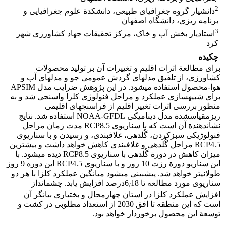
2
دانشیار گروه جغرافیای طبیعی، دانشکدة علوم جغرافیایی و
برنامه‏ ریزی، دانشگاه اصفهان
3
استادیار بخش آب و خاک، مرکز تحقیقات جهاد کشاورزی شهر
کرد
چکیده
برای مطالعة اثرات اقلیم و تغییرات آن بر تولید محصولات
کشاورزی، از تلفیق مدل‏های گردش عمومی جو و مدل‏های آب و
هوا-محصول استفاده می‏شود. در این پژوهش ضرایب مدل APSIM
برای شبیه‏سازی عملکرد و مراحل فنولوژی کلزا واسنجی شد و به
منظور بررسی اثرات تغییر اقلیم از فراسنج‏های اقلیمی
ریز‏مقیاس‏شدة مدل دینامیکی NOAA-GFDL استفاده شد. نتایج
نشان‏دهندة آن است که با سناریوی RCP8.5 مدت زمان مراحل
فنولوژیکی سبزکردن، گُل‏دهی، غلاف‏‏بندی، و رسیدن و با سناریوی
RCP4.5 مراحل گُل‏دهی و غلاف‏بندی کاهش خواهد داشت و بیشترین
میزان کاهش در دورة گُل‏دهی با سناریوی RCP8.5 دیده می‏شود. با
این سناریو دورة رزت 10 روز و با سناریوی RCP4.5 این دوره 9 روز
طولانی‏‏تر خواهد شد. پیش‏بینی می‏شود میانگین عملکرد کلزا با هر دو
سناریوی مورد مطالعه تا 6
18درصد افزایش یابد. چشم‏انداز
/
افزایش عملکرد کلزا در استان چهارمحال و بختیاری بیانگر آن
است که این منطقه تا افق 2030 از استعداد مطلوبی در کشت و
توسعة این محصول برخوردار خواهد بود.